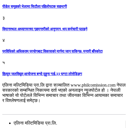
पौडेल समूहको भेलामा सिटौला पहिलोपटक सहभागी
३
विमानस्थल अध्यागमनमा गृहमन्त्रीको अनुगमन, थप कर्मचारी पठाइने
४
प्रविधिको अधिकतम प्रयोगबाट विकासको मार्गमा जान सकिन्छ: मन्त्री बाँस्कोटा
५
हिल्दुम जलविद्युत् आयोजना बन्यो दुहुना गाई,२२ घण्टा लोसेडिङ्ग
एलिना मल्टिमिडिया प्रा.लि द्वारा सञ्चालित www.philcomission.com नेपाल
सरकारको सम्बन्धित निकायमा दर्ता भएको अनलाइन न्युजपोर्टल हो । नेपाली
भाषाको यो पोर्टलले विभिन्न समाचार तथा जीवनका विभिन्न आयामका समाचार
र विश्लेषणलाई समेट्छ।
सम्पर्क
एलिना मल्टिमिडिया प्रा.लि.