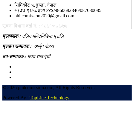
सिमिकोट ५, हुम्ला, नेपाल
+९७७-९८५८३२१०४४/9860682846/087680085
philcomission2020@gmail.com
सूचना विभागा दर्ता नं. : १८६१/०७६/७७
प्रकाशक :
एलिन मल्टिमिडिया प्रालि
प्रधान सम्पादक :
अर्जुन बोहरा
उप-सम्पादक :
भक्त राज ऐडी
©
2026 philcomission.com, All Rights Reserved.
Powered By :
TopLine Technology