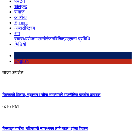
पर्यटन
खेलकुद
समाज
आर्थिक
Epaper
अन्तर्राष्ट्रिय
थप
स्वास्थ्य
रोजगार
मनोरंजन
विचित्र
सूचना प्रविधि
भिडियो
English
ताजा अपडेट
जिल्लाको विकास, सुशासन र सीमा समस्याबारे राजनीतिक दलबीच छलफल
6:16 PM
पिप्लाङ्ग गाउँमा ‘महिनावारी स्वास्थ्यका लागि पहल’ झोला वितरण