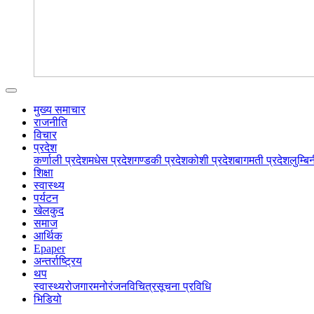
मुख्य समाचार
राजनीति
विचार
प्रदेश
कर्णाली प्रदेश
मधेस प्रदेश
गण्डकी प्रदेश
कोशी प्रदेश
बागमती प्रदेश
लुम्बि
शिक्षा
स्वास्थ्य
पर्यटन
खेलकुद
समाज
आर्थिक
Epaper
अन्तर्राष्ट्रिय
थप
स्वास्थ्य
रोजगार
मनोरंजन
विचित्र
सूचना प्रविधि
भिडियो