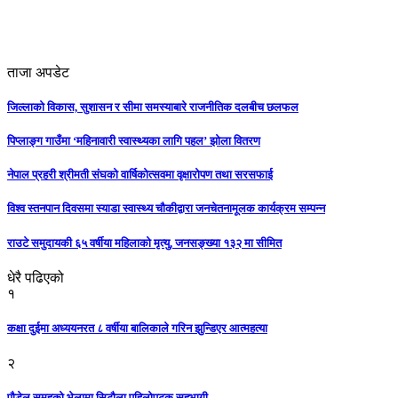
ताजा अपडेट
जिल्लाको विकास, सुशासन र सीमा समस्याबारे राजनीतिक दलबीच छलफल
पिप्लाङ्ग गाउँमा ‘महिनावारी स्वास्थ्यका लागि पहल’ झोला वितरण
नेपाल प्रहरी श्रीमती संघको वार्षिकोत्सवमा वृक्षारोपण तथा सरसफाई
विश्व स्तनपान दिवसमा स्याडा स्वास्थ्य चौकीद्वारा जनचेतनामूलक कार्यक्रम सम्पन्न
राउटे समुदायकी ६५ वर्षीया महिलाको मृत्यु, जनसङ्ख्या १३२ मा सीमित
धेरै पढिएको
१
कक्षा दुईमा अध्ययनरत ८ वर्षीया बालिकाले गरिन झुन्डिएर आत्महत्या
२
पौडेल समूहको भेलामा सिटौला पहिलोपटक सहभागी