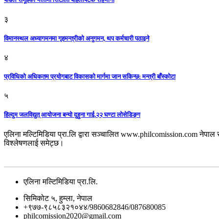
३
विमानस्थल अध्यागमनमा गृहमन्त्रीको अनुगमन, थप कर्मचारी पठाइने
४
प्रविधिको अधिकतम प्रयोगबाट विकासको मार्गमा जान सकिन्छ: मन्त्री बाँस्कोटा
५
हिल्दुम जलविद्युत् आयोजना बन्यो दुहुना गाई,२२ घण्टा लोसेडिङ्ग
एलिना मल्टिमिडिया प्रा.लि द्वारा सञ्चालित www.philcomission.com नेपाल 
विश्लेषणलाई समेट्छ।
एलिना मल्टिमिडिया प्रा.लि.
सिमिकोट ५, हुम्ला, नेपाल
+९७७-९८५८३२१०४४/9860682846/087680085
philcomission2020@gmail.com