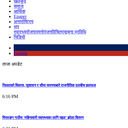
खेलकुद
समाज
आर्थिक
Epaper
अन्तर्राष्ट्रिय
थप
स्वास्थ्य
रोजगार
मनोरंजन
विचित्र
सूचना प्रविधि
भिडियो
English
ताजा अपडेट
जिल्लाको विकास, सुशासन र सीमा समस्याबारे राजनीतिक दलबीच छलफल
6:16 PM
पिप्लाङ्ग गाउँमा ‘महिनावारी स्वास्थ्यका लागि पहल’ झोला वितरण