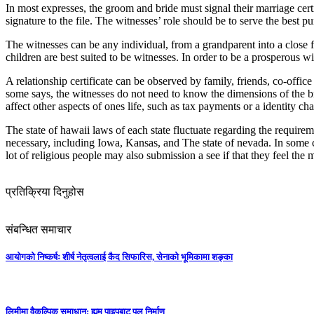
In most expresses, the groom and bride must signal their marriage cert
signature to the file. The witnesses’ role should be to serve the best
The witnesses can be any individual, from a grandparent into a close f
children are best suited to be witnesses. In order to be a prosperous 
A relationship certificate can be observed by family, friends, co-offi
some says, the witnesses do not need to know the dimensions of the bri
affect other aspects of ones life, such as tax payments or a identity ch
The state of hawaii laws of each state fluctuate regarding the requirem
necessary, including Iowa, Kansas, and The state of nevada. In some c
lot of religious people may also submission a see if that they feel the m
प्रतिक्रिया दिनुहोस
संबन्धित समाचार
आयोगको निष्कर्षः शीर्ष नेतृत्वलाई कैद सिफारिस, सेनाको भूमिकामा शङ्का
लिमीमा वैकल्पिक समाधान: ह्यूम पाइपबाट पुल निर्माण