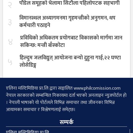
२
पौडेल समूहको भेलामा सिटौला पहिलोपटक सहभागी
विमानस्थल अध्यागमनमा गृहमन्त्रीको अनुगमन, थप
३
कर्मचारी पठाइने
प्रविधिको अधिकतम प्रयोगबाट विकासको मार्गमा जान
४
सकिन्छ: मन्त्री बाँस्कोटा
हिल्दुम जलविद्युत् आयोजना बन्यो दुहुना गाई,२२ घण्टा
५
लोसेडिङ्ग
एलिना मल्टिमिडिया प्रा.लि द्वारा सञ्चालित www.philcomission.com
नेपाल सरकारको सम्बन्धित निकायमा दर्ता भएको अनलाइन न्युजपोर्टल हो
। नेपाली भाषाको यो पोर्टलले विभिन्न समाचार तथा जीवनका विभिन्न
आयामका समाचार र विश्लेषणलाई समेट्छ।
सम्पर्क
एलिना मल्टिमिडिया प्रा.लि.