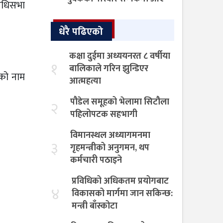
निधिसभा
धेरै पढिएको
कक्षा दुईमा अध्ययनरत ८ वर्षीया
१
बालिकाले गरिन झुन्डिएर
रको नाम
आत्महत्या
पौडेल समूहको भेलामा सिटौला
२
पहिलोपटक सहभागी
विमानस्थल अध्यागमनमा
३
गृहमन्त्रीको अनुगमन, थप
कर्मचारी पठाइने
प्रविधिको अधिकतम प्रयोगबाट
४
विकासको मार्गमा जान सकिन्छ:
मन्त्री बाँस्कोटा