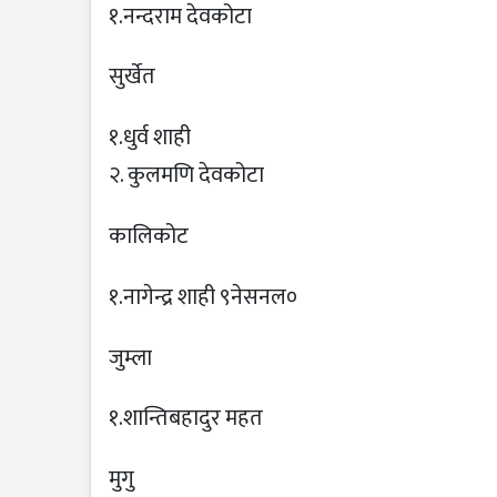
१.नन्दराम देवकोटा
सुर्खेत
१.धुर्व शाही
२. कुलमणि देवकोटा
कालिकोट
१.नागेन्द्र शाही ९नेसनल०
जुम्ला
१.शान्तिबहादुर महत
मुगु