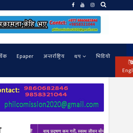
थिक
Epaper
अन्तर्राष्ट्रिय
भिडियो
थप
Engl
य