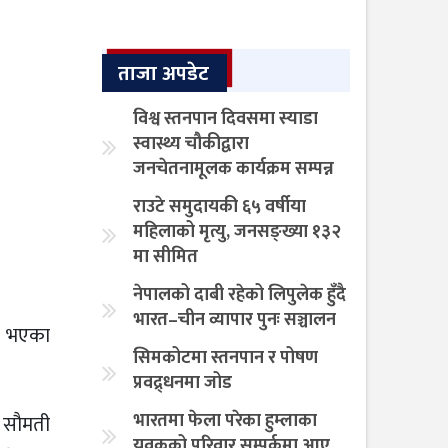
ताजा अपडेट
विश्व स्तनपान दिवसमा स्याडा
स्वास्थ्य चौकीद्वारा
जनचेतनामूलक कार्यक्रम सम्पन्न
राउटे समुदायकी ६५ वर्षीया
महिलाको मृत्यु, जनसङ्ख्या १३२
मा सीमित
नेपालको दाबी रहेको लिपुलेक हुँदै
भारत–चीन व्यापार पुनः सञ्चालन
ने भएका
सिमकोटमा स्तनपान र पोषण
प्रवद्र्धनमा जोड
भारतमा फेला परेका हुम्लाका
य सौमती
युवकको परिवार सम्पर्कमा आए