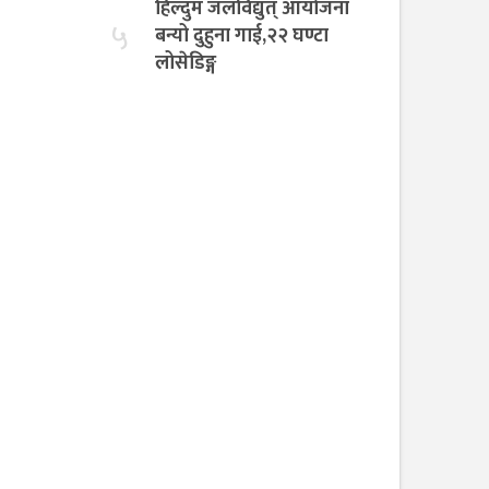
हिल्दुम जलविद्युत् आयोजना
५
बन्यो दुहुना गाई,२२ घण्टा
लोसेडिङ्ग