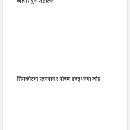
व्यापार पुनः सञ्चालन
सिमकोटमा स्तनपान र पोषण प्रवद्र्धनमा जोड