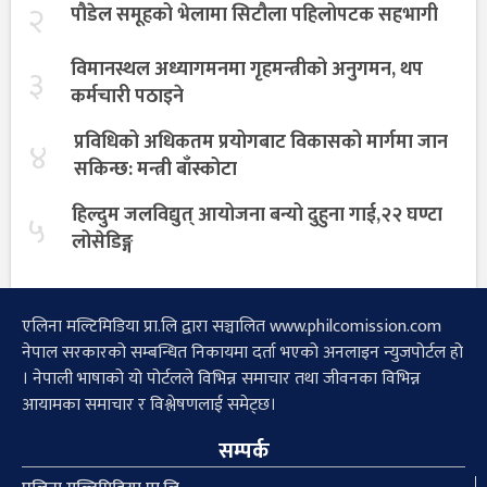
२
पौडेल समूहको भेलामा सिटौला पहिलोपटक सहभागी
विमानस्थल अध्यागमनमा गृहमन्त्रीको अनुगमन, थप
३
कर्मचारी पठाइने
प्रविधिको अधिकतम प्रयोगबाट विकासको मार्गमा जान
४
सकिन्छ: मन्त्री बाँस्कोटा
हिल्दुम जलविद्युत् आयोजना बन्यो दुहुना गाई,२२ घण्टा
५
लोसेडिङ्ग
एलिना मल्टिमिडिया प्रा.लि द्वारा सञ्चालित www.philcomission.com
नेपाल सरकारको सम्बन्धित निकायमा दर्ता भएको अनलाइन न्युजपोर्टल हो
। नेपाली भाषाको यो पोर्टलले विभिन्न समाचार तथा जीवनका विभिन्न
आयामका समाचार र विश्लेषणलाई समेट्छ।
सम्पर्क