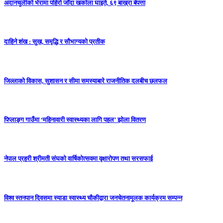
अदानचुलीको भेरामा पहिरो जाँदा खर्काला घाइते, ६९ बाख्रा बेपत्ता
दाहिने शंख : सुख, समृद्धि र सौभाग्यको प्रतीक
जिल्लाको विकास, सुशासन र सीमा समस्याबारे राजनीतिक दलबीच छलफल
पिप्लाङ्ग गाउँमा ‘महिनावारी स्वास्थ्यका लागि पहल’ झोला वितरण
नेपाल प्रहरी श्रीमती संघको वार्षिकोत्सवमा वृक्षारोपण तथा सरसफाई
विश्व स्तनपान दिवसमा स्याडा स्वास्थ्य चौकीद्वारा जनचेतनामूलक कार्यक्रम सम्पन्न