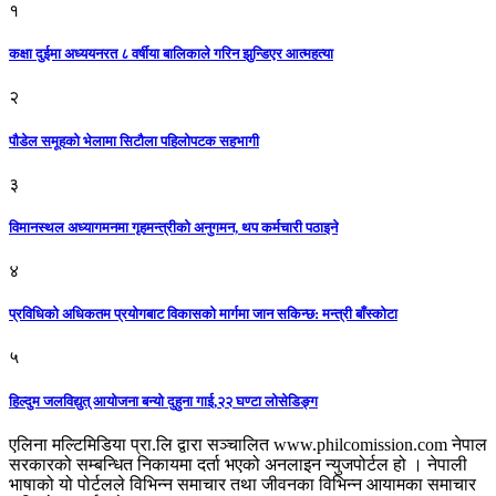
१
कक्षा दुईमा अध्ययनरत ८ वर्षीया बालिकाले गरिन झुन्डिएर आत्महत्या
२
पौडेल समूहको भेलामा सिटौला पहिलोपटक सहभागी
३
विमानस्थल अध्यागमनमा गृहमन्त्रीको अनुगमन, थप कर्मचारी पठाइने
४
प्रविधिको अधिकतम प्रयोगबाट विकासको मार्गमा जान सकिन्छ: मन्त्री बाँस्कोटा
५
हिल्दुम जलविद्युत् आयोजना बन्यो दुहुना गाई,२२ घण्टा लोसेडिङ्ग
एलिना मल्टिमिडिया प्रा.लि द्वारा सञ्चालित www.philcomission.com नेपाल
सरकारको सम्बन्धित निकायमा दर्ता भएको अनलाइन न्युजपोर्टल हो । नेपाली
भाषाको यो पोर्टलले विभिन्न समाचार तथा जीवनका विभिन्न आयामका समाचार