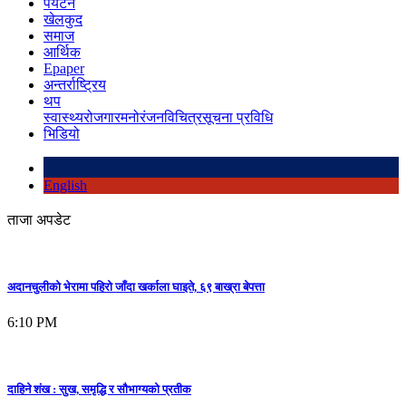
पर्यटन
खेलकुद
समाज
आर्थिक
Epaper
अन्तर्राष्ट्रिय
थप
स्वास्थ्य
रोजगार
मनोरंजन
विचित्र
सूचना प्रविधि
भिडियो
English
ताजा अपडेट
अदानचुलीको भेरामा पहिरो जाँदा खर्काला घाइते, ६९ बाख्रा बेपत्ता
6:10 PM
दाहिने शंख : सुख, समृद्धि र सौभाग्यको प्रतीक