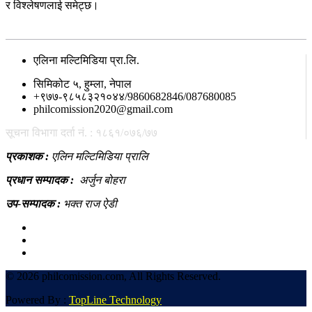
र विश्लेषणलाई समेट्छ।
सम्पर्क
एलिना मल्टिमिडिया प्रा.लि.
सिमिकोट ५, हुम्ला, नेपाल
+९७७-९८५८३२१०४४/9860682846/087680085
philcomission2020@gmail.com
सूचना विभागा दर्ता नं. : १८६१/०७६/७७
प्रकाशक :
एलिन मल्टिमिडिया प्रालि
प्रधान सम्पादक :
अर्जुन बोहरा
उप-सम्पादक :
भक्त राज ऐडी
©
2026 philcomission.com, All Rights Reserved.
Powered By :
TopLine Technology