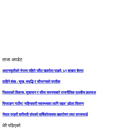
ताजा अपडेट
अदानचुलीको भेरामा पहिरो जाँदा खर्काला घाइते, ६९ बाख्रा बेपत्ता
दाहिने शंख : सुख, समृद्धि र सौभाग्यको प्रतीक
जिल्लाको विकास, सुशासन र सीमा समस्याबारे राजनीतिक दलबीच छलफल
पिप्लाङ्ग गाउँमा ‘महिनावारी स्वास्थ्यका लागि पहल’ झोला वितरण
नेपाल प्रहरी श्रीमती संघको वार्षिकोत्सवमा वृक्षारोपण तथा सरसफाई
धेरै पढिएको