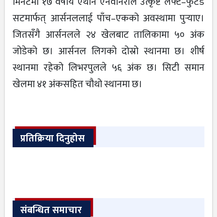
मिनेटमा १७ वर्षीय एथान एनवानेरीले उत्कृष्ट लेफ्ट–फुटेड
सटमार्फत् आर्सनललाई पाँच–एकको अवस्थामा पुर्‍याए।
जितसँगै आर्सनलले २४ खेलबाट तालिकामा ५० अंक
जोडेको छ। आर्सनल लिगको दोस्रो स्थानमा छ। शीर्ष
स्थानमा रहेको लिभरपुलले ५६ अंक छ। सिटी समान
खेलमा ४१ अंकसहित चौथो स्थानमा छ।
प्रतिक्रिया दिनुहोस
संबन्धित समाचार