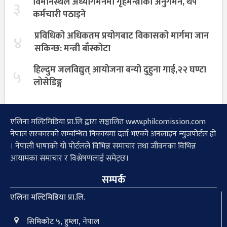
विमानस्थल अध्यागमनमा गृहमन्त्रीको अनुगमन, थप
३
कर्मचारी पठाइने
प्रविधिको अधिकतम प्रयोगबाट विकासको मार्गमा जान
४
सकिन्छ: मन्त्री बाँस्कोटा
हिल्दुम जलविद्युत् आयोजना बन्यो दुहुना गाई,२२ घण्टा
५
लोसेडिङ्ग
एलिना मल्टिमिडिया प्रा.लि द्वारा सञ्चालित www.philcomission.com
नेपाल सरकारको सम्बन्धित निकायमा दर्ता भएको अनलाइन न्युजपोर्टल हो
। नेपाली भाषाको यो पोर्टलले विभिन्न समाचार तथा जीवनका विभिन्न
आयामका समाचार र विश्लेषणलाई समेट्छ।
सम्पर्क
एलिना मल्टिमिडिया प्रा.लि.
सिमिकोट ५, हुम्ला, नेपाल