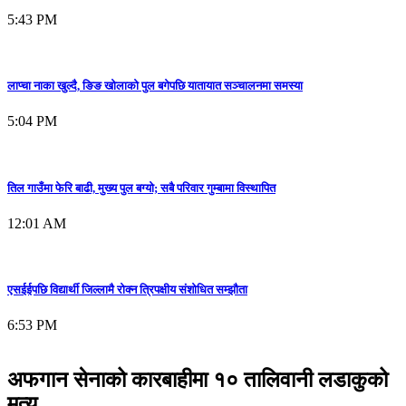
5:43 PM
लाप्चा नाका खुल्दै, ङिङ खोलाको पुल बगेपछि यातायात सञ्चालनमा समस्या
5:04 PM
तिल गाउँमा फेरि बाढी, मुख्य पुल बग्यो; सबै परिवार गुम्बामा विस्थापित
12:01 AM
एसईईपछि विद्यार्थी जिल्लामै रोक्न त्रिपक्षीय संशोधित सम्झौता
6:53 PM
अफगान सेनाको कारबाहीमा १० तालिवानी लडाकुको
मृत्यु