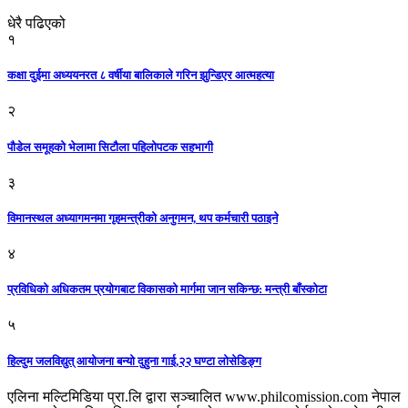
धेरै पढिएको
१
कक्षा दुईमा अध्ययनरत ८ वर्षीया बालिकाले गरिन झुन्डिएर आत्महत्या
२
पौडेल समूहको भेलामा सिटौला पहिलोपटक सहभागी
३
विमानस्थल अध्यागमनमा गृहमन्त्रीको अनुगमन, थप कर्मचारी पठाइने
४
प्रविधिको अधिकतम प्रयोगबाट विकासको मार्गमा जान सकिन्छ: मन्त्री बाँस्कोटा
५
हिल्दुम जलविद्युत् आयोजना बन्यो दुहुना गाई,२२ घण्टा लोसेडिङ्ग
एलिना मल्टिमिडिया प्रा.लि द्वारा सञ्चालित www.philcomission.com नेपाल