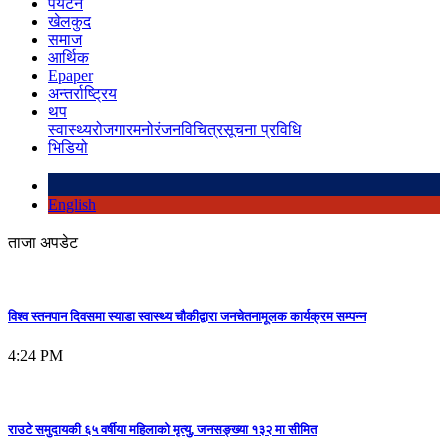
पर्यटन
खेलकुद
समाज
आर्थिक
Epaper
अन्तर्राष्ट्रिय
थप
स्वास्थ्य
रोजगार
मनोरंजन
विचित्र
सूचना प्रविधि
भिडियो
English
ताजा अपडेट
विश्व स्तनपान दिवसमा स्याडा स्वास्थ्य चौकीद्वारा जनचेतनामूलक कार्यक्रम सम्पन्न
4:24 PM
राउटे समुदायकी ६५ वर्षीया महिलाको मृत्यु, जनसङ्ख्या १३२ मा सीमित