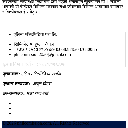
सरकारको सम्बन्धित निकायमा दर्ता भएको अनलाइन न्युजपोर्टल हो । नेपाली
भाषाको यो पोर्टलले विभिन्न समाचार तथा जीवनका विभिन्न आयामका समाचार
र विश्लेषणलाई समेट्छ।
सम्पर्क
एलिना मल्टिमिडिया प्रा.लि.
सिमिकोट ५, हुम्ला, नेपाल
+९७७-९८५८३२१०४४/9860682846/087680085
philcomission2020@gmail.com
सूचना विभागा दर्ता नं. : १८६१/०७६/७७
प्रकाशक :
एलिन मल्टिमिडिया प्रालि
प्रधान सम्पादक :
अर्जुन बोहरा
उप-सम्पादक :
भक्त राज ऐडी
©
2026 philcomission.com, All Rights Reserved.