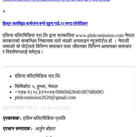
५
हिल्दुम जलविद्युत् आयोजना बन्यो दुहुना गाई,२२ घण्टा लोसेडिङ्ग
एलिना मल्टिमिडिया प्रा.लि द्वारा सञ्चालित www.philcomission.com नेपाल
सरकारको सम्बन्धित निकायमा दर्ता भएको अनलाइन न्युजपोर्टल हो । नेपाली
भाषाको यो पोर्टलले विभिन्न समाचार तथा जीवनका विभिन्न आयामका समाचार
र विश्लेषणलाई समेट्छ।
सम्पर्क
एलिना मल्टिमिडिया प्रा.लि.
सिमिकोट ५, हुम्ला, नेपाल
+९७७-९८५८३२१०४४/9860682846/087680085
philcomission2020@gmail.com
सूचना विभागा दर्ता नं. : १८६१/०७६/७७
प्रकाशक :
एलिन मल्टिमिडिया प्रालि
प्रधान सम्पादक :
अर्जुन बोहरा