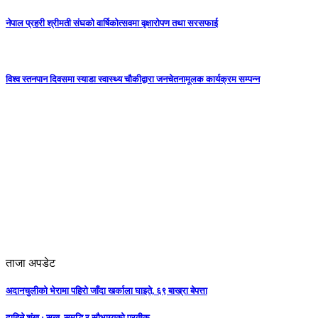
नेपाल प्रहरी श्रीमती संघको वार्षिकोत्सवमा वृक्षारोपण तथा सरसफाई
विश्व स्तनपान दिवसमा स्याडा स्वास्थ्य चौकीद्वारा जनचेतनामूलक कार्यक्रम सम्पन्न
ताजा अपडेट
अदानचुलीको भेरामा पहिरो जाँदा खर्काला घाइते, ६९ बाख्रा बेपत्ता
दाहिने शंख : सुख, समृद्धि र सौभाग्यको प्रतीक