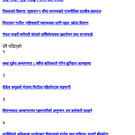
जिल्लाको विकास, सुशासन र सीमा समस्याबारे राजनीतिक दलबीच छलफल
पिप्लाङ्ग गाउँमा ‘महिनावारी स्वास्थ्यका लागि पहल’ झोला वितरण
नेपाल प्रहरी श्रीमती संघको वार्षिकोत्सवमा वृक्षारोपण तथा सरसफाई
धेरै पढिएको
१
कक्षा दुईमा अध्ययनरत ८ वर्षीया बालिकाले गरिन झुन्डिएर आत्महत्या
२
पौडेल समूहको भेलामा सिटौला पहिलोपटक सहभागी
३
विमानस्थल अध्यागमनमा गृहमन्त्रीको अनुगमन, थप कर्मचारी पठाइने
४
प्रविधिको अधिकतम प्रयोगबाट विकासको मार्गमा जान सकिन्छ: मन्त्री बाँस्कोटा