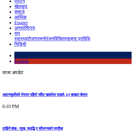
पर्यटन
खेलकुद
समाज
आर्थिक
Epaper
अन्तर्राष्ट्रिय
थप
स्वास्थ्य
रोजगार
मनोरंजन
विचित्र
सूचना प्रविधि
भिडियो
English
ताजा अपडेट
अदानचुलीको भेरामा पहिरो जाँदा खर्काला घाइते, ६९ बाख्रा बेपत्ता
6:10 PM
दाहिने शंख : सुख, समृद्धि र सौभाग्यको प्रतीक