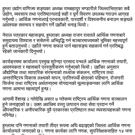
हुम्ला उद्योग वाणिज्य सङ्घका अध्यक्ष रामबहादुर भण्डारीले जिल्लाभित्रका सबै
उद्योग, व्यवसाय तथा प्रतिष्ठानलाई सही र पूर्ण विवरण उपलब्ध गराउन आग्रह
गर्नुभयो। आर्थिक गणनालाई प्रभावकारी, पारदर्शी र विश्वसनीय बनाउन सङ्घले
आवश्यक समन्वय र सहयोग गर्ने उहाँको भनाइ थियो।
नेपाल पत्रकार महासङ्घ, हुम्लाका अध्यक्ष राजन रावतले आर्थिक गणनाबारे
समुदायमा विश्वास र सचेतना अभिवृद्धि गर्न सञ्चारमाध्यमको भूमिका महत्त्वपूर्ण
हुने बताउनुभयो। उहाँले गणना सफल पार्न महासङ्घ सहकार्य गर्न प्रतिबद्ध
रहेको जानकारी दिनुभयो।
कार्यक्रममा कार्यालय प्रमुख सुरेन्द्र प्रसाद पन्थले आर्थिक गणनाको तयारी,
आवश्यकता र महत्वबारे प्रस्तुतीकरण गर्नुभएको थियो। उहाँका अनुसार
औद्योगिक तथा व्यापारिक संरचनाको तथ्यांक संकलन, राष्ट्रिय तथा
अन्तर्राष्ट्रिय विकास लक्ष्यको मापन, प्रतिस्पर्धी क्षेत्रको पहिचान, रोजगारी
सिर्जना तथा राष्ट्रिय अर्थतन्त्रमा योगदानको मूल्याङ्कनका लागि आर्थिक
गणना अत्यन्त महत्वपूर्ण हुन्छ।
आगामी वैशाख २ गतेदेखि असार ७ गतेसम्म राष्ट्रिय आर्थिक गणना सञ्चालन
हुने जनाइएको छ। उक्त अवधिमा वस्तु उत्पादन तथा सेवा प्रदान गर्ने
औपचारिक र अनौपचारिक दुवै प्रकारका प्रतिष्ठान तथा व्यवसायहरूको गणना
गरिनेछ।
हुम्लामा पनि गणनाको तयारी तीव्र रूपमा अघि बढाइएको जिल्ला आर्थिक गणना
कार्यालयले जनाएको छ। गणना कार्यका लागि गणक, सुपरिवेक्षकसहित १४ जना