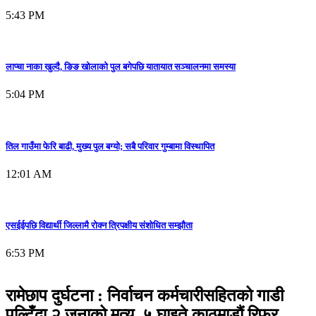
5:43 PM
लाप्चा नाका खुल्दै, ङिङ खोलाको पुल बगेपछि यातायात सञ्चालनमा समस्या
5:04 PM
तिल गाउँमा फेरि बाढी, मुख्य पुल बग्यो; सबै परिवार गुम्बामा विस्थापित
12:01 AM
एसईईपछि विद्यार्थी जिल्लामै रोक्न त्रिपक्षीय संशोधित सम्झौता
6:53 PM
रामेछाप दुर्घटना : निर्वाचन कर्मचारीसहितको गाडी
पल्टिँदा २ जनाको मृत्यु, ५ घाइते काठमाडौं रिफर