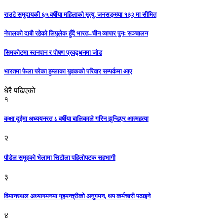
राउटे समुदायकी ६५ वर्षीया महिलाको मृत्यु, जनसङ्ख्या १३२ मा सीमित
नेपालको दाबी रहेको लिपुलेक हुँदै भारत–चीन व्यापार पुनः सञ्चालन
सिमकोटमा स्तनपान र पोषण प्रवद्र्धनमा जोड
भारतमा फेला परेका हुम्लाका युवकको परिवार सम्पर्कमा आए
धेरै पढिएको
१
कक्षा दुईमा अध्ययनरत ८ वर्षीया बालिकाले गरिन झुन्डिएर आत्महत्या
२
पौडेल समूहको भेलामा सिटौला पहिलोपटक सहभागी
३
विमानस्थल अध्यागमनमा गृहमन्त्रीको अनुगमन, थप कर्मचारी पठाइने
४