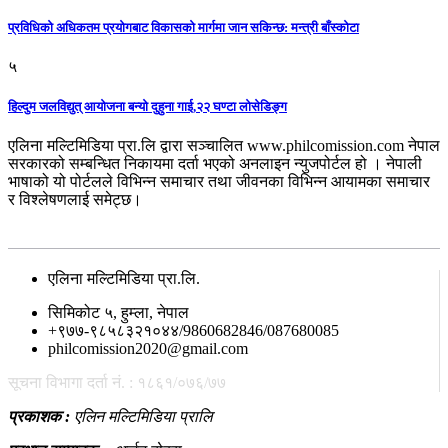
प्रविधिको अधिकतम प्रयोगबाट विकासको मार्गमा जान सकिन्छ: मन्त्री बाँस्कोटा
५
हिल्दुम जलविद्युत् आयोजना बन्यो दुहुना गाई,२२ घण्टा लोसेडिङ्ग
एलिना मल्टिमिडिया प्रा.लि द्वारा सञ्चालित www.philcomission.com नेपाल
सरकारको सम्बन्धित निकायमा दर्ता भएको अनलाइन न्युजपोर्टल हो । नेपाली
भाषाको यो पोर्टलले विभिन्न समाचार तथा जीवनका विभिन्न आयामका समाचार
र विश्लेषणलाई समेट्छ।
सम्पर्क
एलिना मल्टिमिडिया प्रा.लि.
सिमिकोट ५, हुम्ला, नेपाल
+९७७-९८५८३२१०४४/9860682846/087680085
philcomission2020@gmail.com
सूचना विभागा दर्ता नं. : १८६१/०७६/७७
प्रकाशक :
एलिन मल्टिमिडिया प्रालि