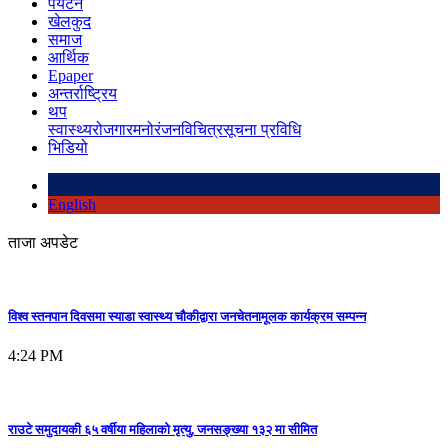
पर्यटन
खेलकुद
समाज
आर्थिक
Epaper
अन्तर्राष्ट्रिय
थप
स्वास्थ्य
रोजगार
मनोरंजन
विचित्र
सूचना प्रविधि
भिडियो
English
ताजा अपडेट
विश्व स्तनपान दिवसमा स्याडा स्वास्थ्य चौकीद्वारा जनचेतनामूलक कार्यक्रम सम्पन्न
4:24 PM
राउटे समुदायकी ६५ वर्षीया महिलाको मृत्यु, जनसङ्ख्या १३२ मा सीमित