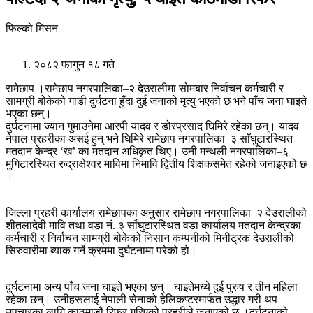
फिल्को मिसन
२०८२ फागुन १८ गते
रामेछाप ।रामेछाप नगरपालिका–२ देउरालीमा सोमबार निर्वाचन कर्मचारी र
सामग्री बोकेको गाडी दुर्घटना हुँदा दुई जनाको मृत्यु भएको छ भने पाँच जना घाइते
भएका छन्।
दुर्घटनामा ज्यान गुमाउनेमा आरपी यादव र डोरप्रसाद घिमिरे रहेका छन्। यादव
नेपाल प्रहरीका असई हुन् भने घिमिरे रामेछाप नगरपालिका–३ साँघुटारस्थित
मतदान केन्द्र ‘ख’ का मतदान अधिकृत थिए। उनी मन्थली नगरपालिका–६
मुगिटारस्थित रुद्राक्षेश्वर माविमा निमावि द्वितीय शिक्षकसमेत रहेको जनाइएको छ
।
जिल्ला प्रहरी कार्यालय रामेछापका अनुसार रामेछाप नगरपालिका–२ देउरालीको
शीतलादेवी मावि तथा वडा नं. ३ साँघुटारस्थित वडा कार्यालय मतदान केन्द्रका
कर्मचारी र निर्वाचन सामग्री बोकेको निसान कम्पनीको मिनीट्रक देउरालीको
सिरुवारीमा ब्याक गर्ने क्रममा दुर्घटनामा परेको हो।
दुर्घटनामा अन्य पाँच जना घाइते भएका छन्। घाइतेमध्ये दुई पुरुष र तीन महिला
रहेका छन्। उनीहरूलाई नेपाली सेनाको हेलिकप्टरमार्फत उद्धार गरी थप
उपचारका लागि काठमाडौं रिफर गरिएको प्रहरीले जनाएको छ ।दुर्घटनाको