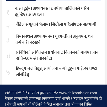
कक्षा दुईमा अध्ययनरत ८ वर्षीया बालिकाले गरिन
१
झुन्डिएर आत्महत्या
२
पौडेल समूहको भेलामा सिटौला पहिलोपटक सहभागी
विमानस्थल अध्यागमनमा गृहमन्त्रीको अनुगमन, थप
३
कर्मचारी पठाइने
प्रविधिको अधिकतम प्रयोगबाट विकासको मार्गमा जान
४
सकिन्छ: मन्त्री बाँस्कोटा
हिल्दुम जलविद्युत् आयोजना बन्यो दुहुना गाई,२२ घण्टा
५
लोसेडिङ्ग
एलिना मल्टिमिडिया प्रा.लि द्वारा सञ्चालित www.philcomission.com
नेपाल सरकारको सम्बन्धित निकायमा दर्ता भएको अनलाइन न्युजपोर्टल हो
। नेपाली भाषाको यो पोर्टलले विभिन्न समाचार तथा जीवनका विभिन्न