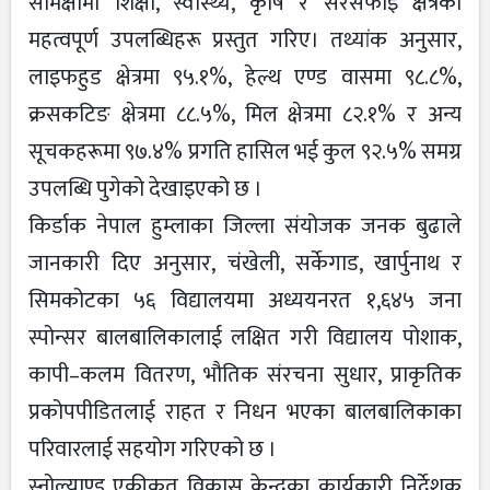
समिक्षामा शिक्षा, स्वास्थ्य, कृषि र सरसफाइ क्षेत्रका
महत्वपूर्ण उपलब्धिहरू प्रस्तुत गरिए। तथ्यांक अनुसार,
लाइफहुड क्षेत्रमा ९५.१%, हेल्थ एण्ड वासमा ९८.८%,
क्रसकटिङ क्षेत्रमा ८८.५%, मिल क्षेत्रमा ८२.१% र अन्य
सूचकहरूमा ९७.४% प्रगति हासिल भई कुल ९२.५% समग्र
उपलब्धि पुगेको देखाइएको छ ।
किर्डाक नेपाल हुम्लाका जिल्ला संयोजक जनक बुढाले
जानकारी दिए अनुसार, चंखेली, सर्केगाड, खार्पुनाथ र
सिमकोटका ५६ विद्यालयमा अध्ययनरत १,६४५ जना
स्पोन्सर बालबालिकालाई लक्षित गरी विद्यालय पोशाक,
कापी–कलम वितरण, भौतिक संरचना सुधार, प्राकृतिक
प्रकोपपीडितलाई राहत र निधन भएका बालबालिकाका
परिवारलाई सहयोग गरिएको छ ।
स्नोल्याण्ड एकीकृत विकास केन्द्रका कार्यकारी निर्देशक