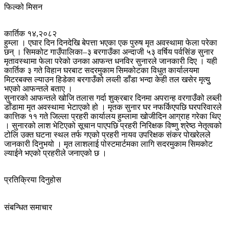
फिल्को मिसन
कार्तिक १४,२०८२
हुम्ला । एघार दिन दिनदेखि बेपत्ता भएका एक पुरुष मृत अवस्थामा फेला परेका
छन् । सिमकोट गाउँपालिका–३ बरगाउँका अन्दाजी ५३ वर्षिय पर्वसिंङ सुनार
मृतावस्थामा फेला परेको उनका आफन्त धनविर सुनारले जानकारी दिए । यही
कार्तिक ३ गते विहान घरबाट सदरमुकाम सिमकोटका विधुत कार्यालयमा
मिटरबक्स ल्याउन हिडेका बरगाउँको लव्ली डाँडा भन्दा केही तल खसेर मृत्युु
भएको आफन्तले बताए ।
सुनारको आफन्तले खोजि तलास गर्दा शुक्रबार दिनमा अपरान्ह वरगाउँको लब्ली
डाँडामा मृत अवस्थामा भेटाएको हो । मृतक सुनार घर नफर्किएपछि घरपरिवारले
कात्तिक ११ गते जिल्ला प्रहरी कार्यालय हुम्लामा खोजीदिन आग्राह गरेका थिए
। सुनारको लाश भेटिएको सूचान पाएपछि प्रहरी निरिक्षक विष्णु श्रेष्ठ नेतृत्वको
टोलि उक्त घटना स्थल तर्फ गएको प्रहरी नायव उपरिक्षक संकर पोखरेलले
जानकारी दिनुभयो । मृत लाशलाई पोस्टमार्टमका लागि सदरमुकाम सिमकोट
ल्याईने भएको प्रहरीले जनाएको छ ।
प्रतिक्रिया दिनुहोस
संबन्धित समाचार