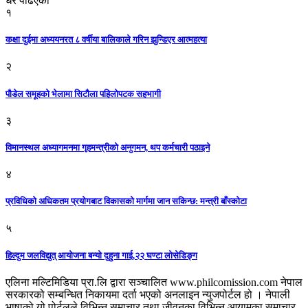
धेरै पढिएको
१
कक्षा दुईमा अध्ययनरत ८ वर्षीया बालिकाले गरिन झुन्डिएर आत्महत्या
२
पौडेल समूहको भेलामा सिटौला पहिलोपटक सहभागी
३
विमानस्थल अध्यागमनमा गृहमन्त्रीको अनुगमन, थप कर्मचारी पठाइने
४
प्रविधिको अधिकतम प्रयोगबाट विकासको मार्गमा जान सकिन्छ: मन्त्री बाँस्कोटा
५
हिल्दुम जलविद्युत् आयोजना बन्यो दुहुना गाई,२२ घण्टा लोसेडिङ्ग
एलिना मल्टिमिडिया प्रा.लि द्वारा सञ्चालित www.philcomission.com नेपाल
सरकारको सम्बन्धित निकायमा दर्ता भएको अनलाइन न्युजपोर्टल हो । नेपाली
भाषाको यो पोर्टलले विभिन्न समाचार तथा जीवनका विभिन्न आयामका समाचार