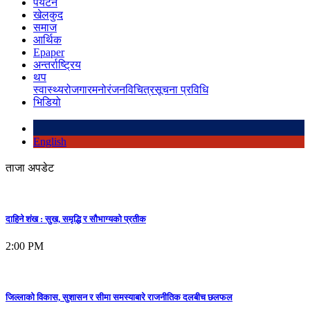
पर्यटन
खेलकुद
समाज
आर्थिक
Epaper
अन्तर्राष्ट्रिय
थप
स्वास्थ्य
रोजगार
मनोरंजन
विचित्र
सूचना प्रविधि
भिडियो
English
ताजा अपडेट
दाहिने शंख : सुख, समृद्धि र सौभाग्यको प्रतीक
2:00 PM
जिल्लाको विकास, सुशासन र सीमा समस्याबारे राजनीतिक दलबीच छलफल