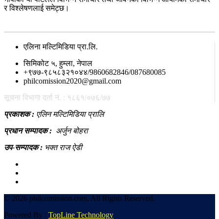
र विश्लेषणलाई समेट्छ।
सम्पर्क
एलिना मल्टिमिडिया प्रा.लि.
सिमिकोट ५, हुम्ला, नेपाल
+९७७-९८५८३२१०४४/9860682846/087680085
philcomission2020@gmail.com
सूचना विभागा दर्ता नं. : १८६१/०७६/७७
प्रकाशक :
एलिन मल्टिमिडिया प्रालि
प्रधान सम्पादक :
अर्जुन बोहरा
उप-सम्पादक :
भक्त राज ऐडी
©
2026 philcomission.com, All Rights Reserved.
Powered By :
TopLine Technology