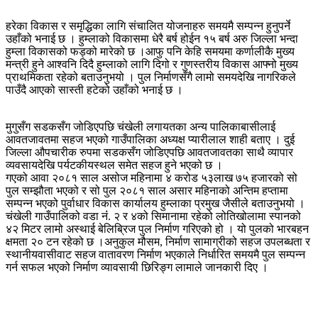
हरेका विकास र समृद्धिका लागि संचालित योजनाहरु समयमै सम्पन्न हुनुपर्ने
उहाँको भनाई छ । हुम्लाको विकासमा धेरै बर्ष होईन १५ बर्ष अरु जिल्ला भन्दा
हुम्ला विकासको फड्को मारेको छ ।आफु पनि केहि समयमा कर्णालीकै मुख्य
मन्त्री हुने आश्वनि दिदै हुम्लाको लागि दिगो र गुणस्तरीय विकास आफ्नो मुख्य
प्राथमिकता रहेको बताउनुभयो । पुल निर्माणसँगै लामो समयदेखि नागरिकले
पाउँदै आएको सास्ती हटेको उहाँको भनाई छ ।
मुगुसँग सडकसँग जोडिएपछि चंखेली लगायतका अन्य पालिकाबासीलाई
आवतजावतमा सहज भएको गाउँपालिका अध्यक्ष प्यारीलाल शाही बताए । दुई
जिल्ला औपचारीक रुपमा सडकसँग जोडिएपछि आवतजावतका साथै व्यापार
व्यवसायदेखि पर्यटकीयस्थल समेत सहज हुने भएको छ ।
गएको आवा २०८१ साल असोज महिनामा ४ करोड ५३लाख ७५ हजारको सो
पुल सम्झौता भएको र सो पुल २०८१ साल असार महिनाको अन्तिम हप्तामा
सम्पन्न भएको पुर्वाधार विकास कार्यालय हुम्लाका प्रमुख जैसीले बताउनुभयो ।
चंखेली गाउँपालिको वडा नंं. २ र ४को सिमानामा रहेको लोतिखोलामा स्पानको
४२ मिटर लामो अस्थाई बेलिब्रिज पुल निर्माण गरिएको हो । यो पुलको भारबहन
क्षमता २० टन रहेको छ ।अनुकुल मौसम, निर्माण सामाग्रीको सहज उपलब्धता र
स्थानीयवासीवाट सहज वातावरण निर्माण भएकाले निर्धारित समयमै पुल सम्पन्न
गर्न सफल भएको निर्माण व्यावसायी छिरिङ्ग लामाले जानकारी दिए ।