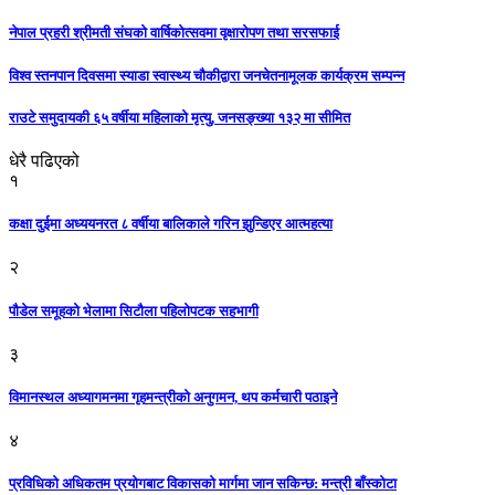
नेपाल प्रहरी श्रीमती संघको वार्षिकोत्सवमा वृक्षारोपण तथा सरसफाई
विश्व स्तनपान दिवसमा स्याडा स्वास्थ्य चौकीद्वारा जनचेतनामूलक कार्यक्रम सम्पन्न
राउटे समुदायकी ६५ वर्षीया महिलाको मृत्यु, जनसङ्ख्या १३२ मा सीमित
धेरै पढिएको
१
कक्षा दुईमा अध्ययनरत ८ वर्षीया बालिकाले गरिन झुन्डिएर आत्महत्या
२
पौडेल समूहको भेलामा सिटौला पहिलोपटक सहभागी
३
विमानस्थल अध्यागमनमा गृहमन्त्रीको अनुगमन, थप कर्मचारी पठाइने
४
प्रविधिको अधिकतम प्रयोगबाट विकासको मार्गमा जान सकिन्छ: मन्त्री बाँस्कोटा