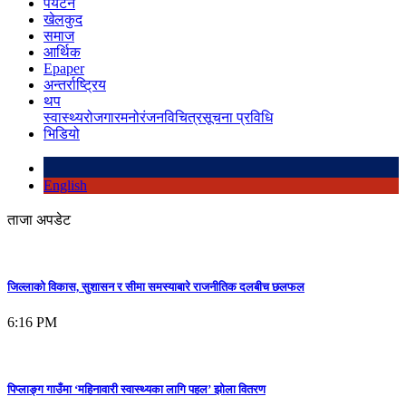
पर्यटन
खेलकुद
समाज
आर्थिक
Epaper
अन्तर्राष्ट्रिय
थप
स्वास्थ्य
रोजगार
मनोरंजन
विचित्र
सूचना प्रविधि
भिडियो
English
ताजा अपडेट
जिल्लाको विकास, सुशासन र सीमा समस्याबारे राजनीतिक दलबीच छलफल
6:16 PM
पिप्लाङ्ग गाउँमा ‘महिनावारी स्वास्थ्यका लागि पहल’ झोला वितरण