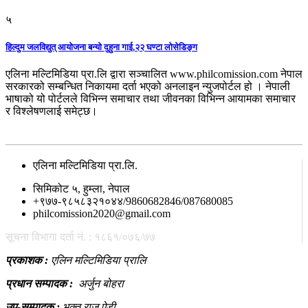
५
हिल्दुम जलविद्युत् आयोजना बन्यो दुहुना गाई,२२ घण्टा लोसेडिङ्ग
एलिना मल्टिमिडिया प्रा.लि द्वारा सञ्चालित www.philcomission.com नेपाल
सरकारको सम्बन्धित निकायमा दर्ता भएको अनलाइन न्युजपोर्टल हो । नेपाली
भाषाको यो पोर्टलले विभिन्न समाचार तथा जीवनका विभिन्न आयामका समाचार
र विश्लेषणलाई समेट्छ।
सम्पर्क
एलिना मल्टिमिडिया प्रा.लि.
सिमिकोट ५, हुम्ला, नेपाल
+९७७-९८५८३२१०४४/9860682846/087680085
philcomission2020@gmail.com
सूचना विभागा दर्ता नं. : १८६१/०७६/७७
प्रकाशक :
एलिन मल्टिमिडिया प्रालि
प्रधान सम्पादक :
अर्जुन बोहरा
उप-सम्पादक :
भक्त राज ऐडी