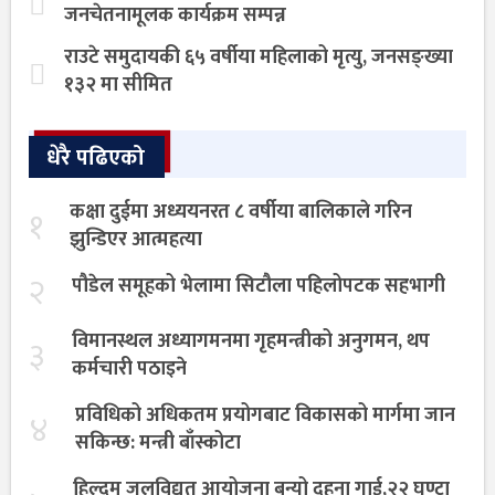
जनचेतनामूलक कार्यक्रम सम्पन्न
राउटे समुदायकी ६५ वर्षीया महिलाको मृत्यु, जनसङ्ख्या
१३२ मा सीमित
धेरै पढिएको
कक्षा दुईमा अध्ययनरत ८ वर्षीया बालिकाले गरिन
१
झुन्डिएर आत्महत्या
२
पौडेल समूहको भेलामा सिटौला पहिलोपटक सहभागी
विमानस्थल अध्यागमनमा गृहमन्त्रीको अनुगमन, थप
३
कर्मचारी पठाइने
प्रविधिको अधिकतम प्रयोगबाट विकासको मार्गमा जान
४
सकिन्छ: मन्त्री बाँस्कोटा
हिल्दुम जलविद्युत् आयोजना बन्यो दुहुना गाई,२२ घण्टा