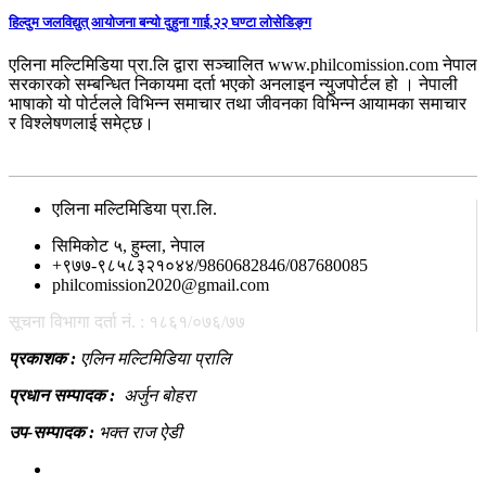
हिल्दुम जलविद्युत् आयोजना बन्यो दुहुना गाई,२२ घण्टा लोसेडिङ्ग
एलिना मल्टिमिडिया प्रा.लि द्वारा सञ्चालित www.philcomission.com नेपाल
सरकारको सम्बन्धित निकायमा दर्ता भएको अनलाइन न्युजपोर्टल हो । नेपाली
भाषाको यो पोर्टलले विभिन्न समाचार तथा जीवनका विभिन्न आयामका समाचार
र विश्लेषणलाई समेट्छ।
सम्पर्क
एलिना मल्टिमिडिया प्रा.लि.
सिमिकोट ५, हुम्ला, नेपाल
+९७७-९८५८३२१०४४/9860682846/087680085
philcomission2020@gmail.com
सूचना विभागा दर्ता नं. : १८६१/०७६/७७
प्रकाशक :
एलिन मल्टिमिडिया प्रालि
प्रधान सम्पादक :
अर्जुन बोहरा
उप-सम्पादक :
भक्त राज ऐडी