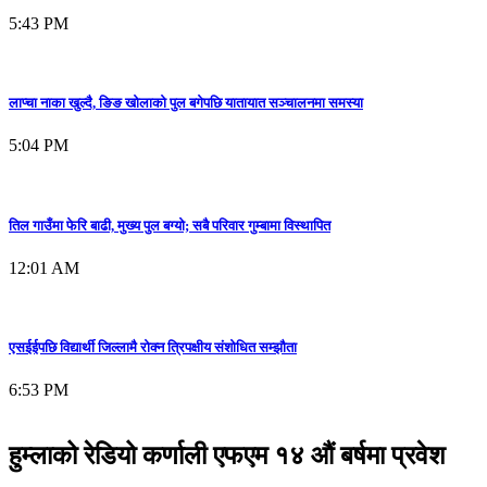
5:43 PM
लाप्चा नाका खुल्दै, ङिङ खोलाको पुल बगेपछि यातायात सञ्चालनमा समस्या
5:04 PM
तिल गाउँमा फेरि बाढी, मुख्य पुल बग्यो; सबै परिवार गुम्बामा विस्थापित
12:01 AM
एसईईपछि विद्यार्थी जिल्लामै रोक्न त्रिपक्षीय संशोधित सम्झौता
6:53 PM
हुम्लाको रेडियो कर्णाली एफएम १४ औं बर्षमा प्रवेश