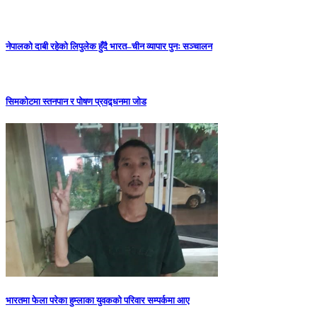
नेपालको दाबी रहेको लिपुलेक हुँदै भारत–चीन व्यापार पुनः सञ्चालन
सिमकोटमा स्तनपान र पोषण प्रवद्र्धनमा जोड
भारतमा फेला परेका हुम्लाका युवकको परिवार सम्पर्कमा आए