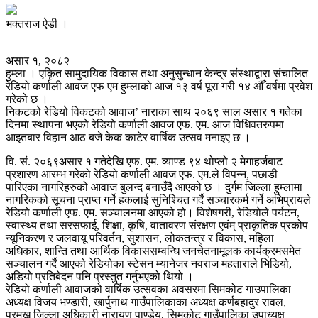
भक्तराज ऐडी ।
असार १, २०८२
हुम्ला । एकिृत सामुदायिक विकास तथा अनुसुन्धान केन्द्र संस्थाद्वारा संचालित
रेडियो कर्णाली आवज एफ एम हुम्लाको आज १३ वर्ष पूरा गरी १४ औँ वर्षमा प्रवेश
गरेको छ ।
निकटको रेडियो विकटको आवाज’ नाराका साथ २०६९ साल असार १ गतेका
दिनमा स्थापना भएको रेडियो कर्णाली आवज एफ. एम. आज विधिवतरुपमा
आइतबार विहान आठ बजे केक काटेर वार्षिक उत्सव मनाइए छ ।
वि. सं. २०६९असार १ गतेदेखि एफ. एम. व्याण्ड ९४ थोप्लो २ मेगाहर्जबाट
प्रशारण आरम्भ गरेको रेडियो कर्णाली आवज एफ. एम.ले विपन्न, पछाडी
पारिएका नागरिहरुको आवाज बुलन्द बनाउँदै आएको छ । दुर्गम जिल्ला हुम्लामा
नागरिकको सूचना प्राप्त गर्ने हकलाई सुनिश्चित गर्दै सञ्चारकर्म गर्ने अभिप्रायले
रेडियो कर्णाली एफ. एम. सञ्चालनमा आएको हो। विशेषगरी, रेडियोले पर्यटन,
स्वास्थ्य तथा सरसफाई, शिक्षा, कृषि, वातावरण संरक्षण एवंम् प्राकृतिक प्रकोप
न्यूनिकरण र जलवायू परिवर्तन, सुशासन, लोकतन्त्र र विकास, महिला
अधिकार, शान्ति तथा आर्थिक विकाससम्वन्धि जनचेतनामूलक कार्यक्रमसमेत
सञ्चालन गर्दै आएको रेडियोका स्टेसन म्यानेजर नवराज महताराले भिडियो,
अडियो प्रतिबेदन पनि प्रस्तुत गर्नुभएको थियो ।
रेडियो कर्णाली आवाजको वार्षिक उत्सवका अवसरमा सिमकोट गाउपालिका
अध्यक्ष विजय भण्डारी, खार्पुनाथ गाउँपालिकाका अध्यक्ष कर्णबहादुर रावल,
प्रमुख जिल्ला अधिकारी नारायण पाण्डेय, सिमकोट गाउँपालिका उपाध्यक्ष