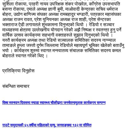
सुशिला रोकाया, प्रहरी नायव उपरिक्षक शंकर पोखरेल, काँग्रेस उपसभापति
बसन्त रोकाया, एमाले अध्यक्ष ज्ञानी बुमी, माओवादी केन्द्रका सचिव धर्मराज
बोहरा, उद्योग बाणिज्य संघका अध्यक्ष रामबहादुर भण्डारी, पत्रकार महासंघका
अध्यक्ष राजन रावत, प्रेश युनियनका अध्यक्ष राज शाही, प्रेश सेन्टरका
भक्ताराज ऐडी लगायतले शुभकामना दिनुभएको थियो । रेडियो र सञ्चार
माध्यहरुमा क्षेत्रमा उल्लेखनीय योगदान गरेकोे अझै निष्पक्ष र स्वतन्त्र हुनु पर्ने
वार्षिक उत्सव कार्यक्रमा सहभागी वक्ताहरुले सुझाव दिनुभएको थियो ।
यस्तै कार्यक्रम अध्यक्ष तथा रेडियो सञ्चालक समितिका सदस्य नाग्म्याल
तामाङले हुम्ला जस्तो दुर्गम जिल्लामा रेडियोले महत्वपूर्ण भूमिका खेलेको बताउँनु
भयो । कार्यक्रम शुरुमा स्वागत मन्स्वातव्य संचालक समितिका सदस्य कमल
बोहराले स्वागत गरेको थिए ।
प्रतिक्रिया दिनुहोस
संबन्धित समाचार
विश्व स्तनपान दिवसमा स्याडा स्वास्थ्य चौकीद्वारा जनचेतनामूलक कार्यक्रम सम्पन्न
राउटे समुदायकी ६५ वर्षीया महिलाको मृत्यु, जनसङ्ख्या १३२ मा सीमित