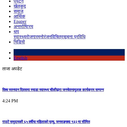
पर्यटन
खेलकुद
समाज
आर्थिक
Epaper
अन्तर्राष्ट्रिय
थप
स्वास्थ्य
रोजगार
मनोरंजन
विचित्र
सूचना प्रविधि
भिडियो
English
ताजा अपडेट
विश्व स्तनपान दिवसमा स्याडा स्वास्थ्य चौकीद्वारा जनचेतनामूलक कार्यक्रम सम्पन्न
4:24 PM
राउटे समुदायकी ६५ वर्षीया महिलाको मृत्यु, जनसङ्ख्या १३२ मा सीमित