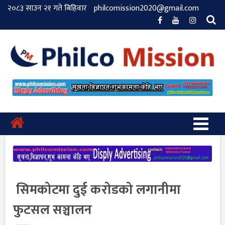
२०८३ साउन २१ गते बिहिवार
philcomission2020@gmail.com
सिमकोटमा दुई करोडको लगानीमा
फुटसल सञ्चालन