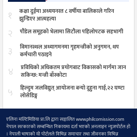
कक्षा दुईमा अध्ययनरत ८ वर्षीया बालिकाले गरिन
१
झुन्डिएर आत्महत्या
२
पौडेल समूहको भेलामा सिटौला पहिलोपटक सहभागी
विमानस्थल अध्यागमनमा गृहमन्त्रीको अनुगमन, थप
३
कर्मचारी पठाइने
प्रविधिको अधिकतम प्रयोगबाट विकासको मार्गमा जान
४
सकिन्छ: मन्त्री बाँस्कोटा
हिल्दुम जलविद्युत् आयोजना बन्यो दुहुना गाई,२२ घण्टा
५
लोसेडिङ्ग
एलिना मल्टिमिडिया प्रा.लि द्वारा सञ्चालित www.philcomission.com
नेपाल सरकारको सम्बन्धित निकायमा दर्ता भएको अनलाइन न्युजपोर्टल हो
। नेपाली भाषाको यो पोर्टलले विभिन्न समाचार तथा जीवनका विभिन्न