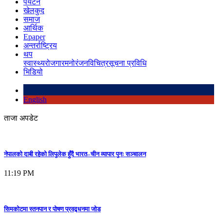
पर्यटन
खेलकुद
समाज
आर्थिक
Epaper
अन्तर्राष्ट्रिय
थप
स्वास्थ्य
रोजगार
मनोरंजन
विचित्र
सूचना प्रविधि
भिडियो
English
ताजा अपडेट
नेपालको दाबी रहेको लिपुलेक हुँदै भारत–चीन व्यापार पुनः सञ्चालन
11:19 PM
सिमकोटमा स्तनपान र पोषण प्रवद्र्धनमा जोड