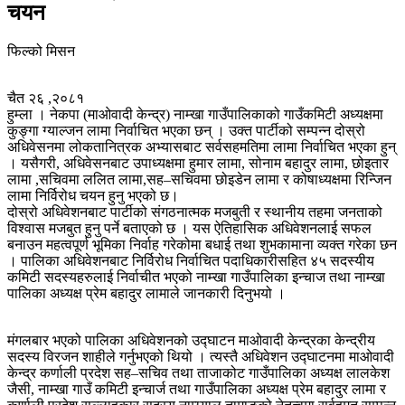
चयन
फिल्को मिसन
चैत २६ ,२०८१
हुम्ला । नेकपा (माओवादी केन्द्र) नाम्खा गाउँपालिकाको गाउँकमिटी अध्यक्षमा
कुङ्गा ग्याल्जन लामा निर्वाचित भएका छन् । उक्त पार्टीको सम्पन्न दोस्रो
अधिवेसनमा लोकतानित्रक अभ्यासबाट सर्वसहमतिमा लामा निर्वाचित भएका हुन्
। यसैगरी, अधिवेसनबाट उपाध्यक्षमा हुमार लामा, सोनाम बहादुर लामा, छोइतार
लामा ,सचिवमा ललित लामा,सह–सचिवमा छोइडेन लामा र कोषाध्यक्षमा रिन्जिन
लामा निर्विरोध चयन हुनु भएको छ।
दोस्रो अधिवेशनबाट पार्टीको संगठनात्मक मजबुती र स्थानीय तहमा जनताको
विश्वास मजबुत हुनु पर्ने बताएको छ । यस ऐतिहासिक अधिवेशनलाई सफल
बनाउन महत्वपूर्ण भूमिका निर्वाह गरेकोमा बधाई तथा शुभकामाना व्यक्त गरेका छन
। पालिका अधिवेशनबाट निर्विरोध निर्वाचित पदाधिकारीसहित ४५ सदस्यीय
कमिटी सदस्यहरुलाई निर्वाचीत भएको नाम्खा गाउँपालिका इन्चाज तथा नाम्खा
पालिका अध्यक्ष प्रेम बहादुर लामाले जानकारी दिनुभयो ।
मंगलबार भएको पालिका अधिवेशनको उद्घाटन माओवादी केन्द्रका केन्द्रीय
सदस्य विरजन शाहीले गर्नुभएको थियो । त्यस्तै अधिवेशन उद्घाटनमा माओवादी
केन्द्र कर्णाली प्रदेश सह–सचिव तथा ताजाकोट गाउँपालिका अध्यक्ष लालकेश
जैसी, नाम्खा गाउँ कमिटी इन्चार्ज तथा गाउँपालिका अध्यक्ष प्रेम बहादुर लामा र