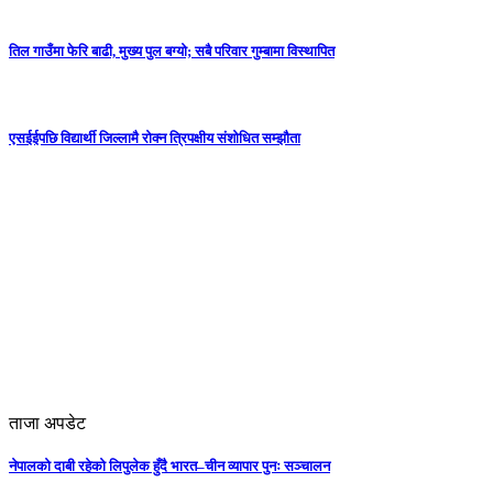
तिल गाउँमा फेरि बाढी, मुख्य पुल बग्यो; सबै परिवार गुम्बामा विस्थापित
एसईईपछि विद्यार्थी जिल्लामै रोक्न त्रिपक्षीय संशोधित सम्झौता
ताजा अपडेट
नेपालको दाबी रहेको लिपुलेक हुँदै भारत–चीन व्यापार पुनः सञ्चालन