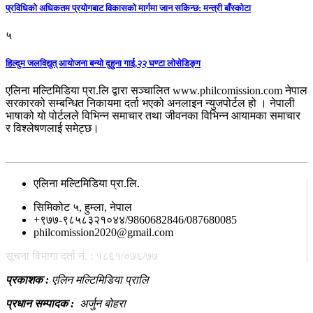
प्रविधिको अधिकतम प्रयोगबाट विकासको मार्गमा जान सकिन्छ: मन्त्री बाँस्कोटा
५
हिल्दुम जलविद्युत् आयोजना बन्यो दुहुना गाई,२२ घण्टा लोसेडिङ्ग
एलिना मल्टिमिडिया प्रा.लि द्वारा सञ्चालित www.philcomission.com नेपाल
सरकारको सम्बन्धित निकायमा दर्ता भएको अनलाइन न्युजपोर्टल हो । नेपाली
भाषाको यो पोर्टलले विभिन्न समाचार तथा जीवनका विभिन्न आयामका समाचार
र विश्लेषणलाई समेट्छ।
सम्पर्क
एलिना मल्टिमिडिया प्रा.लि.
सिमिकोट ५, हुम्ला, नेपाल
+९७७-९८५८३२१०४४/9860682846/087680085
philcomission2020@gmail.com
सूचना विभागा दर्ता नं. : १८६१/०७६/७७
प्रकाशक :
एलिन मल्टिमिडिया प्रालि
प्रधान सम्पादक :
अर्जुन बोहरा