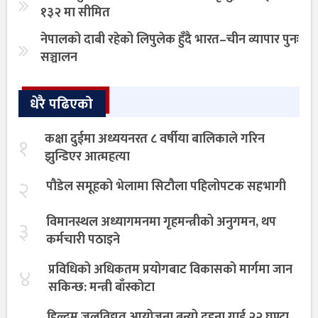
१३२ मा सीमित
नेपालको दाबी रहेको लिपुलेक हुँदै भारत–चीन व्यापार पुनः
सञ्चालन
धेरै पढिएको
कक्षा दुईमा अध्ययनरत ८ वर्षीया बालिकाले गरिन
१
झुन्डिएर आत्महत्या
२
पौडेल समूहको भेलामा सिटौला पहिलोपटक सहभागी
विमानस्थल अध्यागमनमा गृहमन्त्रीको अनुगमन, थप
३
कर्मचारी पठाइने
प्रविधिको अधिकतम प्रयोगबाट विकासको मार्गमा जान
४
सकिन्छ: मन्त्री बाँस्कोटा
हिल्दुम जलविद्युत् आयोजना बन्यो दुहुना गाई,२२ घण्टा