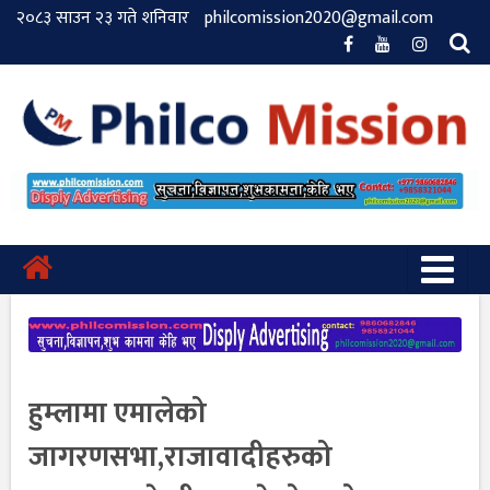
२०८३ साउन २३ गते शनिवार
philcomission2020@gmail.com
हुम्लामा एमालेको
जागरणसभा,राजावादीहरुको