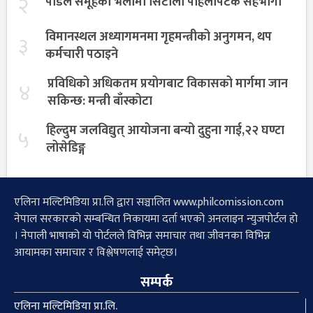
२
पौडेल समूहको भेलामा सिटौला पहिलोपटक सहभागी
विमानस्थल अध्यागमनमा गृहमन्त्रीको अनुगमन, थप
३
कर्मचारी पठाइने
प्रविधिको अधिकतम प्रयोगबाट विकासको मार्गमा जान
४
सकिन्छ: मन्त्री बाँस्कोटा
हिल्दुम जलविद्युत् आयोजना बन्यो दुहुना गाई,२२ घण्टा
५
लोसेडिङ्ग
एलिना मल्टिमिडिया प्रा.लि द्वारा सञ्चालित www.philcomission.com
नेपाल सरकारको सम्बन्धित निकायमा दर्ता भएको अनलाइन न्युजपोर्टल हो
। नेपाली भाषाको यो पोर्टलले विभिन्न समाचार तथा जीवनका विभिन्न
आयामका समाचार र विश्लेषणलाई समेट्छ।
सम्पर्क
एलिना मल्टिमिडिया प्रा.लि.