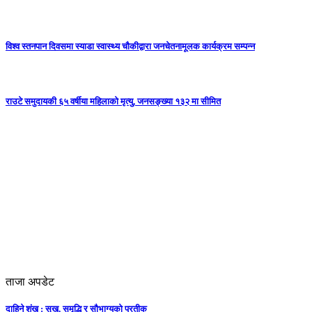
विश्व स्तनपान दिवसमा स्याडा स्वास्थ्य चौकीद्वारा जनचेतनामूलक कार्यक्रम सम्पन्न
राउटे समुदायकी ६५ वर्षीया महिलाको मृत्यु, जनसङ्ख्या १३२ मा सीमित
ताजा अपडेट
दाहिने शंख : सुख, समृद्धि र सौभाग्यको प्रतीक