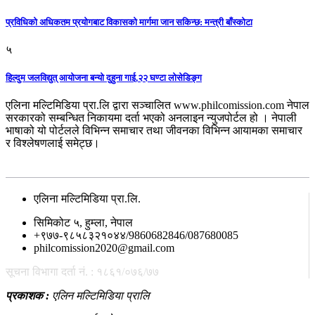
प्रविधिको अधिकतम प्रयोगबाट विकासको मार्गमा जान सकिन्छ: मन्त्री बाँस्कोटा
५
हिल्दुम जलविद्युत् आयोजना बन्यो दुहुना गाई,२२ घण्टा लोसेडिङ्ग
एलिना मल्टिमिडिया प्रा.लि द्वारा सञ्चालित www.philcomission.com नेपाल
सरकारको सम्बन्धित निकायमा दर्ता भएको अनलाइन न्युजपोर्टल हो । नेपाली
भाषाको यो पोर्टलले विभिन्न समाचार तथा जीवनका विभिन्न आयामका समाचार
र विश्लेषणलाई समेट्छ।
सम्पर्क
एलिना मल्टिमिडिया प्रा.लि.
सिमिकोट ५, हुम्ला, नेपाल
+९७७-९८५८३२१०४४/9860682846/087680085
philcomission2020@gmail.com
सूचना विभागा दर्ता नं. : १८६१/०७६/७७
प्रकाशक :
एलिन मल्टिमिडिया प्रालि