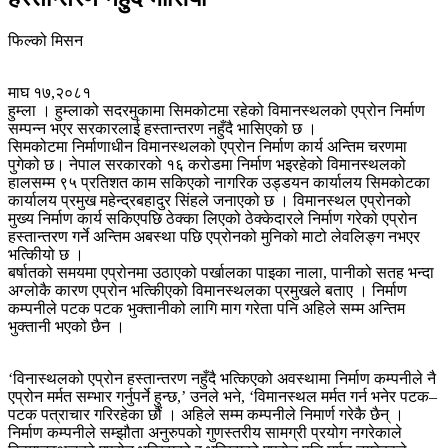
फिल्को मिसन
माघ १७,२०८१
हुम्ला । हुम्लाको सदरमुकामा सिमकोटमा रहेको विमानस्थलको एप्रोन निर्माण
सम्पन्न भएर सरकारलाई हस्तान्तरण नहुँदै भासिएको छ ।
सिमकोटमा निर्माणाधीन विमानस्थलको एप्रोन निर्माण कार्य अन्तिम चरणमा
पुगेको छ। नेपाल सरकारको १६ करोडमा निर्माण भइरहेको विमानस्थलको
हालसम्म ९५ प्रतिशत काम सकिएको नागरिक उड्डयन कार्यालय सिमकोटका
कार्यालय प्रमुख महेन्द्रबहादुर सिंहले जनाएको छ । विमानस्थल एप्रोनको
मुख्य निर्माण कार्य सकिएपछि ठेक्का लिएको ठेक्केदारले निर्माण गरेको एप्रोन
हस्तान्तरण गर्ने अन्तिम अबस्था पछि एप्रोनको मुनिको माटो लेवलिङ्ग नभएर
भत्किीयो छ ।
बर्षातको समयमा एप्रोनमा उठाएको पर्खालका पाइका नाला, पानीको सतह भन्दा
अग्लोकै कारण एप्रोन भत्किीएको विमानस्थलका प्रमुखले बताए । निर्माण
कम्पनीले पटक पटक भुक्तानीको लागि माग गरेता पनि अहिले सम्म अन्तिम
भुक्तानी भएको छैन ।
‘विनास्थलको एप्रोन हस्तान्तरण नहुँदै भत्किएको अवस्थामा निर्माण कम्पनीले नै
एप्रोन मर्मत सम्भार गर्नुपर्ने हुन्छ,’ उनले भने, ‘विमानस्थल मर्मत गर्न भनेर पटक–
पटक पत्राचार गरिरहेका छौं । अहिले सम्म कम्पनीले निमार्ण गरेकै छैन् ।
निर्माण कम्पनीले सम्झौता अनुरुपको गुणस्तरीय सामग्री प्रयोग नगरेकाले