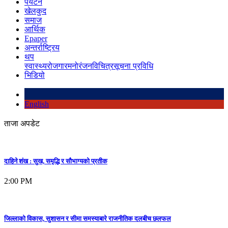
पर्यटन
खेलकुद
समाज
आर्थिक
Epaper
अन्तर्राष्ट्रिय
थप
स्वास्थ्य
रोजगार
मनोरंजन
विचित्र
सूचना प्रविधि
भिडियो
English
ताजा अपडेट
दाहिने शंख : सुख, समृद्धि र सौभाग्यको प्रतीक
2:00 PM
जिल्लाको विकास, सुशासन र सीमा समस्याबारे राजनीतिक दलबीच छलफल