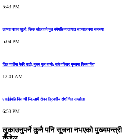
5:43 PM
लाप्चा नाका खुल्दै, ङिङ खोलाको पुल बगेपछि यातायात सञ्चालनमा समस्या
5:04 PM
तिल गाउँमा फेरि बाढी, मुख्य पुल बग्यो; सबै परिवार गुम्बामा विस्थापित
12:01 AM
एसईईपछि विद्यार्थी जिल्लामै रोक्न त्रिपक्षीय संशोधित सम्झौता
6:53 PM
लुकाउनुपर्ने कुनै पनि सूचना नभएको मुख्यमन्त्री
कँडेल