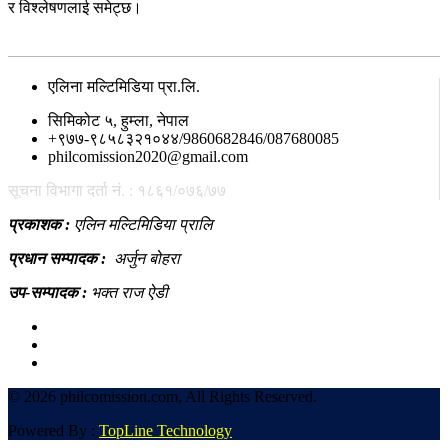
र विश्लेषणलाई समेट्छ।
सम्पर्क
एलिना मल्टिमिडिया प्रा.लि.
सिमिकोट ५, हुम्ला, नेपाल
+९७७-९८५८३२१०४४/9860682846/087680085
philcomission2020@gmail.com
सूचना विभागा दर्ता नं. : १८६१/०७६/७७
प्रकाशक :
एलिन मल्टिमिडिया प्रालि
प्रधान सम्पादक :
अर्जुन बोहरा
उप-सम्पादक :
भक्त राज ऐडी
©
2026 philcomission.com, All Rights Reserved.
Powered By :
TopLine Technology