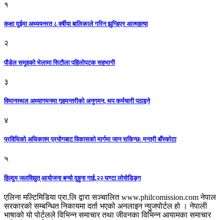
१
कक्षा दुईमा अध्ययनरत ८ वर्षीया बालिकाले गरिन झुन्डिएर आत्महत्या
२
पौडेल समूहको भेलामा सिटौला पहिलोपटक सहभागी
३
विमानस्थल अध्यागमनमा गृहमन्त्रीको अनुगमन, थप कर्मचारी पठाइने
४
प्रविधिको अधिकतम प्रयोगबाट विकासको मार्गमा जान सकिन्छ: मन्त्री बाँस्कोटा
५
हिल्दुम जलविद्युत् आयोजना बन्यो दुहुना गाई,२२ घण्टा लोसेडिङ्ग
एलिना मल्टिमिडिया प्रा.लि द्वारा सञ्चालित www.philcomission.com नेपाल
सरकारको सम्बन्धित निकायमा दर्ता भएको अनलाइन न्युजपोर्टल हो । नेपाली
भाषाको यो पोर्टलले विभिन्न समाचार तथा जीवनका विभिन्न आयामका समाचार