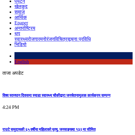
पर्यटन
खेलकुद
समाज
आर्थिक
Epaper
अन्तर्राष्ट्रिय
थप
स्वास्थ्य
रोजगार
मनोरंजन
विचित्र
सूचना प्रविधि
भिडियो
English
ताजा अपडेट
विश्व स्तनपान दिवसमा स्याडा स्वास्थ्य चौकीद्वारा जनचेतनामूलक कार्यक्रम सम्पन्न
4:24 PM
राउटे समुदायकी ६५ वर्षीया महिलाको मृत्यु, जनसङ्ख्या १३२ मा सीमित