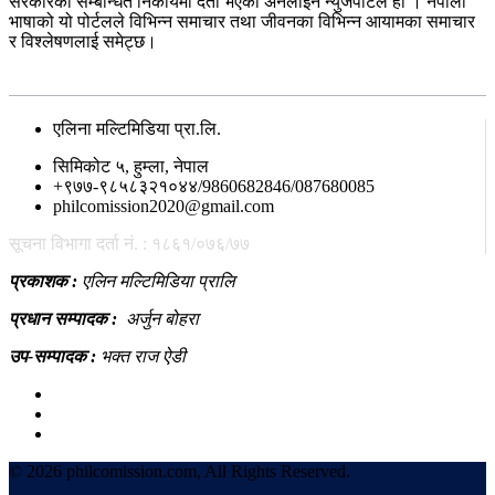
सरकारको सम्बन्धित निकायमा दर्ता भएको अनलाइन न्युजपोर्टल हो । नेपाली
भाषाको यो पोर्टलले विभिन्न समाचार तथा जीवनका विभिन्न आयामका समाचार
र विश्लेषणलाई समेट्छ।
सम्पर्क
एलिना मल्टिमिडिया प्रा.लि.
सिमिकोट ५, हुम्ला, नेपाल
+९७७-९८५८३२१०४४/9860682846/087680085
philcomission2020@gmail.com
सूचना विभागा दर्ता नं. : १८६१/०७६/७७
प्रकाशक :
एलिन मल्टिमिडिया प्रालि
प्रधान सम्पादक :
अर्जुन बोहरा
उप-सम्पादक :
भक्त राज ऐडी
©
2026 philcomission.com, All Rights Reserved.