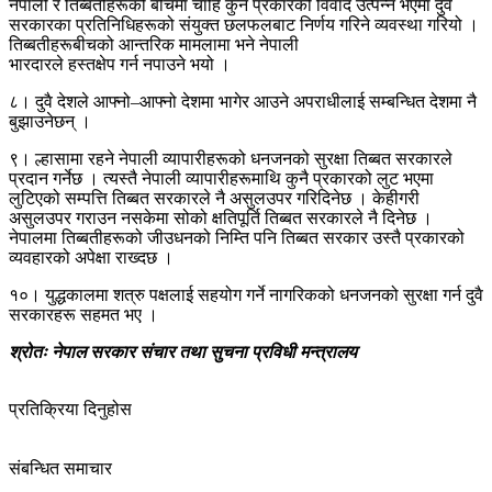
नेपाली र तिब्बतीहरूको बीचमा चाहिँ कुनै प्रकारको विवाद उत्पन्न भएमा दुवै
सरकारका प्रतिनिधिहरूको संयुक्त छलफलबाट निर्णय गरिने व्यवस्था गरियो ।
तिब्बतीहरूबीचको आन्तरिक मामलामा भने नेपाली
भारदारले हस्तक्षेप गर्न नपाउने भयो ।
८। दुवै देशले आफ्नो–आफ्नो देशमा भागेर आउने अपराधीलाई सम्बन्धित देशमा नै
बुझाउनेछन् ।
९। ल्हासामा रहने नेपाली व्यापारीहरूको धनजनको सुरक्षा तिब्बत सरकारले
प्रदान गर्नेछ । त्यस्तै नेपाली व्यापारीहरूमाथि कुनै प्रकारको लुट भएमा
लुटिएको सम्पत्ति तिब्बत सरकारले नै असुलउपर गरिदिनेछ । केहीगरी
असुलउपर गराउन नसकेमा सोको क्षतिपूर्ति तिब्बत सरकारले नै दिनेछ ।
नेपालमा तिब्बतीहरूको जीउधनको निम्ति पनि तिब्बत सरकार उस्तै प्रकारको
व्यवहारको अपेक्षा राख्दछ ।
१०। युद्धकालमा शत्रु पक्षलाई सहयोग गर्ने नागरिकको धनजनको सुरक्षा गर्न दुवै
सरकारहरू सहमत भए ।
श्रोतः नेपाल सरकार संचार तथा सुचना प्रविधी मन्त्रालय
प्रतिक्रिया दिनुहोस
संबन्धित समाचार