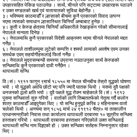
उपहारसहित पेकिङ पठाउनेछ । साथै, चीनले पनि सट्टामा उपहारहरू पठाउने
र उक्त मण्डलको खर्च एवं यातायातको सुविधा बेहोर्नेछ ।
३। भविष्यमा काठमाडौँ र ल्हासाको बीचमा कुनै प्रकारको विवाद उत्पन्न
भएमा त्यसको समाधान ल्हासास्थित चिनियाँ अम्बाबाट हुनेछ ।
४। कुती र केरुङ क्षेत्रमा चिनियाँ अधिकारीले रेखाङ्कन गरेको सीमानालाई
नेपालले मान्यता दिनेछ ।
५। नेपालमाथि कुनै प्रकारको विदेशी आक्रमण भएमा चीनले नेपालको मद्दत
गर्नेछ ।
६। नेपालले ताशीलम्पुमा लुटेको सम्पत्ति र शमर्पा लामाको अवशेष एवम उनका
समर्थक एवम् सहयोगीहरूलाई फिर्ता गर्नेछ ।
७। नेपालले मुद्रासम्बन्धी समस्या उप्रान्त नउठाउनुका साथै केरुङको
सन्धिमाथि कुनै प्रकारको दावी गर्नेछैन ।
थापाथली सन्धि
वि।सं। १९११ फागुन ९मार्च १८५५० मा नेपाल चीनबीच तेस्रो युद्धको घोषणा
भयो । यो युद्धको अवधि छोटो भए पनि ज्यादै घातक थियो । यसमा दुवै पक्षको
धनजनको ठूलो क्षति भयो । दुवै पक्षले युद्ध रोक्न चाहेकाले वि।सं। १९१२
पुसमा सन्धिवार्ता सुरु गरियो । वार्ताको लागि तिब्बततर्फको नेतृत्व गर्दै कलोन
शात्र काठमाडौँ आइपुगेका थिए । यो सन्धि हुनुपूर्व करिब २ महिनासम्म वार्ता
चलेको थियो । अन्त्यमा सन् १८५६ मार्च २४ ९१९१२ चैत्र० मा तत्कालीन
प्रधानमन्त्रीको निवास तथा कार्यालय थापाथली दरबारमा १० सूत्रीय सन्धिमा
हस्ताक्षर गरियो । थापाथली दरबारमा हस्ताक्षर गरिएकोले उक्त सन्धिलाई
थापाथली सन्धि नाम दिइएको हो । उक्त सन्धिका सर्तहरू निम्नानुसार रहेका
थिए ।