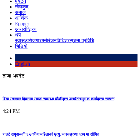
पर्यटन
खेलकुद
समाज
आर्थिक
Epaper
अन्तर्राष्ट्रिय
थप
स्वास्थ्य
रोजगार
मनोरंजन
विचित्र
सूचना प्रविधि
भिडियो
English
ताजा अपडेट
विश्व स्तनपान दिवसमा स्याडा स्वास्थ्य चौकीद्वारा जनचेतनामूलक कार्यक्रम सम्पन्न
4:24 PM
राउटे समुदायकी ६५ वर्षीया महिलाको मृत्यु, जनसङ्ख्या १३२ मा सीमित