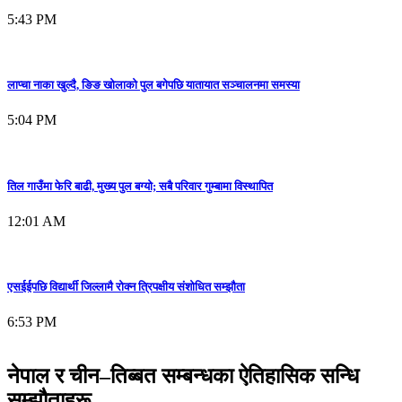
5:43 PM
लाप्चा नाका खुल्दै, ङिङ खोलाको पुल बगेपछि यातायात सञ्चालनमा समस्या
5:04 PM
तिल गाउँमा फेरि बाढी, मुख्य पुल बग्यो; सबै परिवार गुम्बामा विस्थापित
12:01 AM
एसईईपछि विद्यार्थी जिल्लामै रोक्न त्रिपक्षीय संशोधित सम्झौता
6:53 PM
नेपाल र चीन–तिब्बत सम्बन्धका ऐतिहासिक सन्धि
सम्झौताहरू