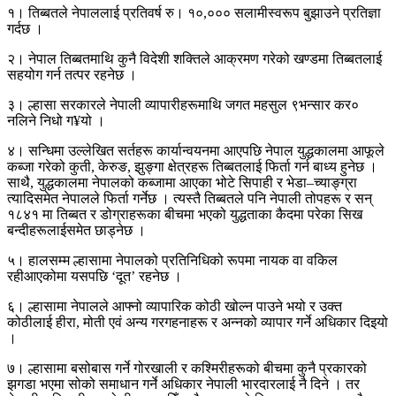
१। तिब्बतले नेपाललाई प्रतिवर्ष रु। १०,००० सलामीस्वरूप बुझाउने प्रतिज्ञा
गर्दछ ।
२। नेपाल तिब्बतमाथि कुनै विदेशी शक्तिले आक्रमण गरेको खण्डमा तिब्बतलाई
सहयोग गर्न तत्पर रहनेछ ।
३। ल्हासा सरकारले नेपाली व्यापारीहरूमाथि जगत महसुल ९भन्सार कर०
नलिने निधो ग¥यो ।
४। सन्धिमा उल्लेखित सर्तहरू कार्यान्वयनमा आएपछि नेपाल युद्धकालमा आफूले
कब्जा गरेको कुती, केरुङ, झुङ्गा क्षेत्रहरू तिब्बतलाई फिर्ता गर्न बाध्य हुनेछ ।
साथै, युद्धकालमा नेपालको कब्जामा आएका भोटे सिपाही र भेडा–च्याङ्ग्रा
त्यादिसमेत नेपालले फिर्ता गर्नेछ । त्यस्तै तिब्बतले पनि नेपाली तोपहरू र सन्
१८४१ मा तिब्बत र डोग्राहरूका बीचमा भएको युद्धताका कैदमा परेका सिख
बन्दीहरूलाईसमेत छाड्नेछ ।
५। हालसम्म ल्हासामा नेपालको प्रतिनिधिको रूपमा नायक वा वकिल
रहीआएकोमा यसपछि ‘दूत’ रहनेछ ।
६। ल्हासामा नेपालले आफ्नो व्यापारिक कोठी खोल्न पाउने भयो र उक्त
कोठीलाई हीरा, मोती एवं अन्य गरगहनाहरू र अन्नको व्यापार गर्ने अधिकार दिइयो
।
७। ल्हासामा बसोबास गर्ने गोरखाली र कश्मिरीहरूको बीचमा कुनै प्रकारको
झगडा भएमा सोको समाधान गर्ने अधिकार नेपाली भारदारलाई नै दिने । तर