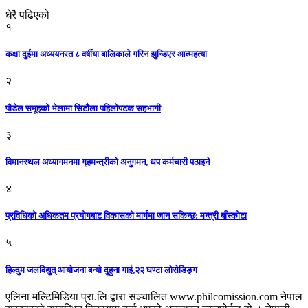
धेरै पढिएको
१
कक्षा दुईमा अध्ययनरत ८ वर्षीया बालिकाले गरिन झुन्डिएर आत्महत्या
२
पौडेल समूहको भेलामा सिटौला पहिलोपटक सहभागी
३
विमानस्थल अध्यागमनमा गृहमन्त्रीको अनुगमन, थप कर्मचारी पठाइने
४
प्रविधिको अधिकतम प्रयोगबाट विकासको मार्गमा जान सकिन्छ: मन्त्री बाँस्कोटा
५
हिल्दुम जलविद्युत् आयोजना बन्यो दुहुना गाई,२२ घण्टा लोसेडिङ्ग
एलिना मल्टिमिडिया प्रा.लि द्वारा सञ्चालित www.philcomission.com नेपाल