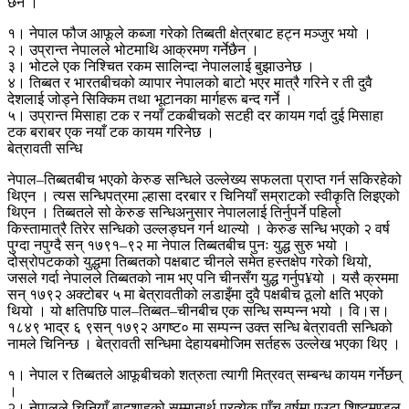
छन ।
१। नेपाल फौज आफूले कब्जा गरेको तिब्बती क्षेत्रबाट हट्न मञ्जुर भयो ।
२। उप्रान्त नेपालले भोटमाथि आक्रमण गर्नेछैन ।
३। भोटले एक निश्चित रकम सालिन्दा नेपाललाई बुझाउनेछ ।
४। तिब्बत र भारतबीचको व्यापार नेपालको बाटो भएर मात्रै गरिने र ती दुवै
देशलाई जोड्ने सिक्किम तथा भूटानका मार्गहरू बन्द गर्ने ।
५। उप्रान्त मिसाहा टक र नयाँ टकबीचको सटही दर कायम गर्दा दुई मिसाहा
टक बराबर एक नयाँ टक कायम गरिनेछ ।
बेत्रावती सन्धि
नेपाल–तिब्बतबीच भएको केरुङ सन्धिले उल्लेख्य सफलता प्राप्त गर्न सकिरहेको
थिएन । त्यस सन्धिपत्रमा ल्हासा दरबार र चिनियाँ सम्राटको स्वीकृति लिइएको
थिएन । तिब्बतले सो केरुङ सन्धिअनुसार नेपाललाई तिर्नुपर्ने पहिलो
किस्तामात्रै तिरेर सन्धिको उल्लङ्घन गर्न थाल्यो । केरुङ सन्धि भएको २ वर्ष
पुग्दा नपुग्दै सन् १७९१–९२ मा नेपाल तिब्बतबीच पुनः युद्ध सुरु भयो ।
दोस्रोपटकको युद्धमा तिब्बतको पक्षबाट चीनले समेत हस्तक्षेप गरेको थियो,
जसले गर्दा नेपालले तिब्बतको नाम भए पनि चीनसँग युद्ध गर्नुप¥यो । यसै क्रममा
सन् १७९२ अक्टोबर ५ मा बेत्रावतीको लडाइँमा दुवै पक्षबीच ठूलो क्षति भएको
थियो । यो क्षतिपछि पाल–तिब्बत–चीनबीच एक सन्धि सम्पन्न भयो । वि।स।
१८४९ भाद्र ६ ९सन् १७९२ अगष्ट० मा सम्पन्न उक्त सन्धि बेत्रावती सन्धिको
नामले चिनिन्छ । बेत्रावती सन्धिमा देहायबमोजिम सर्तहरू उल्लेख भएका थिए ।
१। नेपाल र तिब्बतले आफूबीचको शत्रुता त्यागी मित्रवत् सम्बन्ध कायम गर्नेछन्
।
२। नेपालले चिनियाँ बादशाहको सम्मानार्थ प्रत्येक पाँच वर्षमा एउटा शिष्टमण्डल