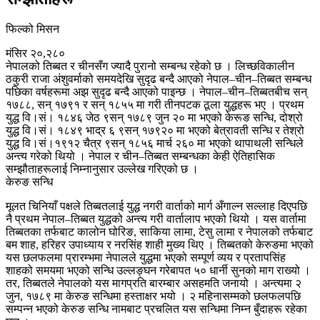
फिल्को मिसन
मंसिर २०,२८०
नेपालको तिब्बत र चीनसँग ज्यादै पुरानो सम्बन्ध रहेको छ । लिच्छविकालीन
ठकुरी राजा अंशुवर्माको समयदेखि सुदृढ बन्दै आएको नेपाल–चीन–तिब्बत सम्बन्ध
पछिका वर्षहरूमा अझ सुदृढ बन्दै आएको पाइन्छ । नेपाल–चीन–तिब्बतबीच सन्
१७८८, सन् १७९१ र सन् १८५५ मा गरी तीनपटक ठूला युद्धहरू भए । प्रथम
युद्ध वि।सं। १८४६ जेठ ९सन् १७८९ जुन २० मा भएको केरूङ सन्धि, दोश्रो
युद्ध वि।सं। १८४९ भाद्र ६ ९सन् १७९२० मा भएको बेत्रावती सन्धि र तेश्रो
युद्ध वि।सं।१९१२ चैत्र ९सन् १८५६ मार्च २६० मा भएको थापाथली सन्धिले
अन्त्य गरेको थियो । नेपाल र चीन–तिब्बत सम्बन्धका केही ऐतिहासिक
सम्झौताहरूलाई निम्नानुसार उल्लेख गरिएको छ ।
केरुङ सन्धि
मूलत चिनियाँ पक्षले तिब्बतलाई युद्ध नगरी वार्ताको मार्ग अँगाल्न सल्लाह दिएपछि
नै प्रथम नेपाल–तिब्बत युद्धको अन्त्य गरी वार्तालाप भएको थियो । यस वार्तामा
तिब्बतका तर्फबाट कालोन घोरिङ, साकिया लामा, टेसु लामा र नेपालको तर्फबाट
बम शाह, हरिहर उपाध्याय र नरसिंह शाही मुख्य थिए । तिब्बतको केरुङमा भएको
यस छलफलमा प्रारम्भमा नेपालले युद्धमा भएको सम्पूर्ण व्यय र प्रतापसिंह
शाहको समयमा भएको सन्धि उल्लङ्घन गरेबापत ५० धार्नी सुनको माग राख्यो ।
तर, तिब्बतले नेपालको यस मागप्रति बारम्बार असहमति जनायो । अन्त्यमा २
जुन, १७८९ मा केरुङ सन्धिमा हस्ताक्षर भयो । २ महिनासम्मको छलफलपछि
सम्पन्न भएको केरुङ सन्धि नामबाट प्रचलित यस सन्धिमा निम्न बुँदाहरू रहेका