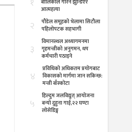
१
बालिकाले गरिन झुन्डिएर
आत्महत्या
पौडेल समूहको भेलामा सिटौला
२
पहिलोपटक सहभागी
विमानस्थल अध्यागमनमा
३
गृहमन्त्रीको अनुगमन, थप
कर्मचारी पठाइने
प्रविधिको अधिकतम प्रयोगबाट
४
विकासको मार्गमा जान सकिन्छ:
मन्त्री बाँस्कोटा
हिल्दुम जलविद्युत् आयोजना
५
बन्यो दुहुना गाई,२२ घण्टा
लोसेडिङ्ग