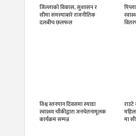
जिल्लाको विकास, सुशासन र
पिप्ला
सीमा समस्याबारे राजनीतिक
स्वास
दलबीच छलफल
वितर
विश्व स्तनपान दिवसमा स्याडा
राउटे
स्वास्थ्य चौकीद्वारा जनचेतनामूलक
महिला
कार्यक्रम सम्पन्न
मा स