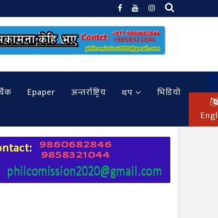
थिक
Epaper
अन्तर्राष्ट्रिय
भिडियो
थप
Engl