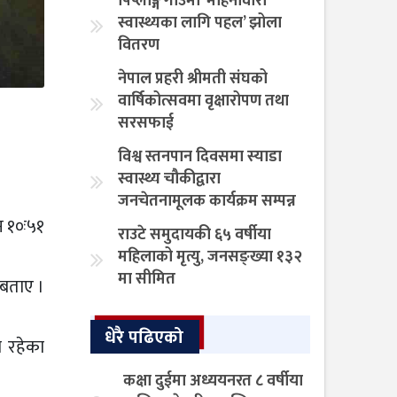
पिप्लाङ्ग गाउँमा ‘महिनावारी
स्वास्थ्यका लागि पहल’ झोला
वितरण
नेपाल प्रहरी श्रीमती संघको
वार्षिकोत्सवमा वृक्षारोपण तथा
सरसफाई
विश्व स्तनपान दिवसमा स्याडा
स्वास्थ्य चौकीद्वारा
जनचेतनामूलक कार्यक्रम सम्पन्न
न १०ः५१
राउटे समुदायकी ६५ वर्षीया
महिलाको मृत्यु, जनसङ्ख्या १३२
मा सीमित
 बताए ।
धेरै पढिएको
ा रहेका
कक्षा दुईमा अध्ययनरत ८ वर्षीया