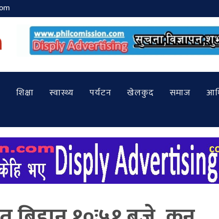
com
शिक्षा
स्वास्थ्य
पर्यटन
खेलकुद
समाज
आर्
 बिहान १०ः५१ बजे, कुन