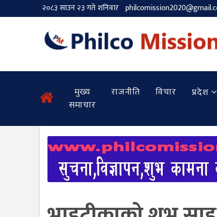
२०८३ साउन २३ गते शनिवार
philcomission2020@gmail.
मुख्य
राजनीति
विचार
प्रदेश
समाचार
भाइटीकाको शुभ साइत