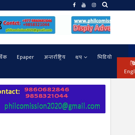
थिक
Epaper
अन्तर्राष्ट्रिय
भिडियो
थप
Engl