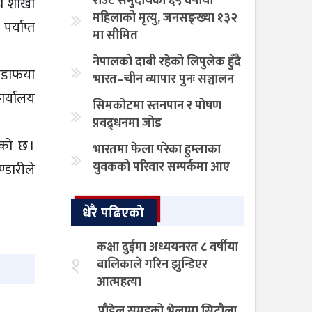
राउटे समुदायकी ६५ वर्षीया
्य शाखा
महिलाको मृत्यु, जनसङ्ख्या १३२
र्याप्त
मा सीमित
नेपालको दाबी रहेको लिपुलेक हुँदै
ाँडाफया
भारत–चीन व्यापार पुनः सञ्चालन
ार्यालय
सिमकोटमा स्तनपान र पोषण
प्रवद्र्धनमा जोड
एको छ ।
भारतमा फेला परेका हुम्लाका
युवकको परिवार सम्पर्कमा आए
्डारीले
धेरै पढिएको
कक्षा दुईमा अध्ययनरत ८ वर्षीया
१
बालिकाले गरिन झुन्डिएर
आत्महत्या
पौडेल समूहको भेलामा सिटौला