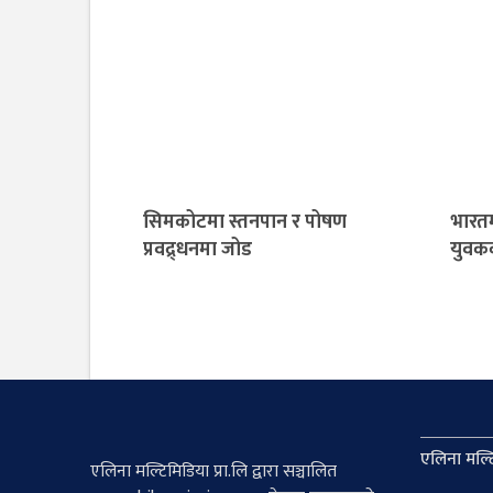
सिमकोटमा स्तनपान र पोषण
भारतम
प्रवद्र्धनमा जोड
युवकक
एलिना मल्टि
एलिना मल्टिमिडिया प्रा.लि द्वारा सञ्चालित