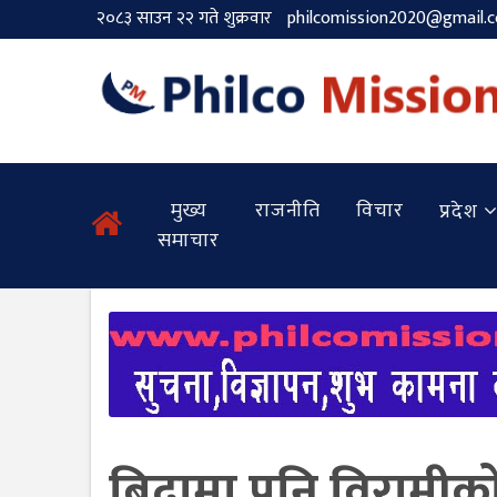
२०८३ साउन २२ गते शुक्रवार
philcomission2020@gmail.
मुख्य
राजनीति
विचार
प्रदेश
समाचार
बिदामा पनि विरामीको