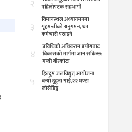
२
पहिलोपटक सहभागी
विमानस्थल अध्यागमनमा
३
गृहमन्त्रीको अनुगमन, थप
कर्मचारी पठाइने
प्रविधिको अधिकतम प्रयोगबाट
४
विकासको मार्गमा जान सकिन्छ:
मन्त्री बाँस्कोटा
हिल्दुम जलविद्युत् आयोजना
५
बन्यो दुहुना गाई,२२ घण्टा
लोसेडिङ्ग
ै