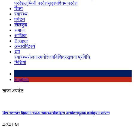
प्रदेश
लुम्बिनी प्रदेश
सुदूरपश्चिम प्रदेश
शिक्षा
स्वास्थ्य
पर्यटन
खेलकुद
समाज
आर्थिक
Epaper
अन्तर्राष्ट्रिय
थप
स्वास्थ्य
रोजगार
मनोरंजन
विचित्र
सूचना प्रविधि
भिडियो
English
ताजा अपडेट
विश्व स्तनपान दिवसमा स्याडा स्वास्थ्य चौकीद्वारा जनचेतनामूलक कार्यक्रम सम्पन्न
4:24 PM