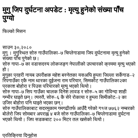
मुगु जिप दुर्घटना अपडेट : मृत्यु हुनेको संख्या पाँच
पुग्यो
फिल्को मिसन
साउन ३०,२०८०
मुगु । मुगुस्थित सोरु गाउँपालिका–७ चिप्लेगाडामा जिप दुर्घटनामा मृत्यु हुनेको
संख्या पाँच पुगेको छ।
सोरु गापा–७ का वडासदस्य लोकजङ्ग नेपालीको उपचारको क्रममा मृत्यु भएको
हो।
मुगुका प्रहरी नायब उपरीक्षक महेश बस्नेतका यसअघि हुम्ला जिल्ला सर्केगाड–२
रिपगाउँका एकै नाम थारका दुईजना राम परियार, सिमकोट गाउँपालिका२का
प्रकाश बोहोरा र पिउस परियारको मृत्यु भएको थियो।
सोरु गापा–७ सिप गाउँका चालक दिनेश लावड र सोरु–५ का गोविन्दा शाही
गम्भीर घाइते छन्। त्यस्तै, सोरु–६ कै सेरे रोकाया र हुम्ला सिमीकोट–२ का
उजिर बोहोरा पनि घाइते भएका छन्।
सोरु गाउँपालिकाबाट सदरमुकाम गमगढीतर्फ आउँदै गरेको ग१ज ७७६२ नम्बरको
बोलेरो जिप सोमबार अपराह्न ४ बजे सोरु गाउँपालिका–७ चिप्लेगाडामा दुर्घटना
भएको थियो। जिप सडकबाट २०० मिटर तल खसेको थियो।
प्रतिक्रिया दिनुहोस