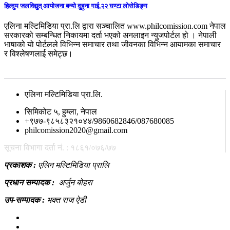
हिल्दुम जलविद्युत् आयोजना बन्यो दुहुना गाई,२२ घण्टा लोसेडिङ्ग
एलिना मल्टिमिडिया प्रा.लि द्वारा सञ्चालित www.philcomission.com नेपाल
सरकारको सम्बन्धित निकायमा दर्ता भएको अनलाइन न्युजपोर्टल हो । नेपाली
भाषाको यो पोर्टलले विभिन्न समाचार तथा जीवनका विभिन्न आयामका समाचार
र विश्लेषणलाई समेट्छ।
सम्पर्क
एलिना मल्टिमिडिया प्रा.लि.
सिमिकोट ५, हुम्ला, नेपाल
+९७७-९८५८३२१०४४/9860682846/087680085
philcomission2020@gmail.com
सूचना विभागा दर्ता नं. : १८६१/०७६/७७
प्रकाशक :
एलिन मल्टिमिडिया प्रालि
प्रधान सम्पादक :
अर्जुन बोहरा
उप-सम्पादक :
भक्त राज ऐडी