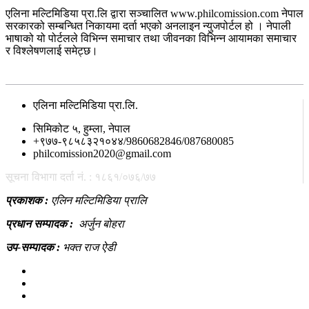
एलिना मल्टिमिडिया प्रा.लि द्वारा सञ्चालित www.philcomission.com नेपाल
सरकारको सम्बन्धित निकायमा दर्ता भएको अनलाइन न्युजपोर्टल हो । नेपाली
भाषाको यो पोर्टलले विभिन्न समाचार तथा जीवनका विभिन्न आयामका समाचार
र विश्लेषणलाई समेट्छ।
सम्पर्क
एलिना मल्टिमिडिया प्रा.लि.
सिमिकोट ५, हुम्ला, नेपाल
+९७७-९८५८३२१०४४/9860682846/087680085
philcomission2020@gmail.com
सूचना विभागा दर्ता नं. : १८६१/०७६/७७
प्रकाशक :
एलिन मल्टिमिडिया प्रालि
प्रधान सम्पादक :
अर्जुन बोहरा
उप-सम्पादक :
भक्त राज ऐडी