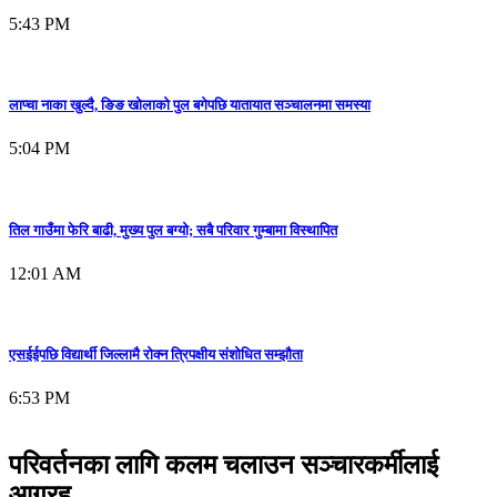
5:43 PM
लाप्चा नाका खुल्दै, ङिङ खोलाको पुल बगेपछि यातायात सञ्चालनमा समस्या
5:04 PM
तिल गाउँमा फेरि बाढी, मुख्य पुल बग्यो; सबै परिवार गुम्बामा विस्थापित
12:01 AM
एसईईपछि विद्यार्थी जिल्लामै रोक्न त्रिपक्षीय संशोधित सम्झौता
6:53 PM
परिवर्तनका लागि कलम चलाउन सञ्चारकर्मीलाई
आग्रह