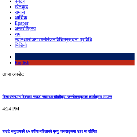
पर्यटन
खेलकुद
समाज
आर्थिक
Epaper
अन्तर्राष्ट्रिय
थप
स्वास्थ्य
रोजगार
मनोरंजन
विचित्र
सूचना प्रविधि
भिडियो
English
ताजा अपडेट
विश्व स्तनपान दिवसमा स्याडा स्वास्थ्य चौकीद्वारा जनचेतनामूलक कार्यक्रम सम्पन्न
4:24 PM
राउटे समुदायकी ६५ वर्षीया महिलाको मृत्यु, जनसङ्ख्या १३२ मा सीमित