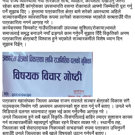
नयाँ राज्य व्यवस्थामा नयाँ तरिकाले सोच, व्यवहार, कार्यशैली देखाउनु जरुरी
रहेका बताउँदै कांग्रेसका उपसभापति वसन्त रोकायाले आफ्नो जिम्मेवारी पूरा गर्नु
पर्ने सुझाब दिए । हुम्लामा पत्रकारिता क्षेत्र बामे सरेको अवस्थामा अहिले
सञ्चारकर्मीहरु व्यावसायिक रूपमा लागेको सकारात्मक भएकोले सत्बताउँदै पीत
पत्रकारिता नगर्न आग्रह गरे ।
कार्यक्रममा सिमकोट गाउँपालिकाकी उपाध्यक्ष सुशिला(रोकाया)भामले
समाजलाई समृद्ध बनाउने नयाँ ढङ्गले काम गर्नुपर्ने सुझाव दिँदै विकृतिको अन्त्य
पत्रकारिता क्षेत्रबाटै विश्वास हुने भएकोले सञ्चारकर्मीले विशेष ध्यान दिन
सुझाब दिईन् ।
पत्रकार महासंघका जिल्ला अध्यक्ष राजन रावतले सञ्चार क्षेत्रको विकास संगै
पाठ्यक्रम निर्माण गरी अध्ययन अध्यापनको शुरु वात गर्नु पर्ने बताए । उनले भने
मिडियाले दलगत भावनावाट मुक्त भई काम गर्नुपर्नेमा आग्रह गरे ।
उनले जिल्लामा हुने सबै खाले विकृति–विसंगतिलाई बाहिर ल्याएर सुशासन कायम
गर्न सञ्चारकर्मीको महत्वपूर्ण भूमिका रहने विचार व्यक्त गरे। स्थानीय तह,
जिल्लाका सबै सेवाप्रदायक निकायको वाचडगको रुपमा पत्रकार उभिनुपर्ने
बताउँदै उनले जिल्लाका सबै खाले विषयको उठान गर्नुपर्ने बताए।