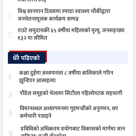
विश्व स्तनपान दिवसमा स्याडा स्वास्थ्य चौकीद्वारा
जनचेतनामूलक कार्यक्रम सम्पन्न
राउटे समुदायकी ६५ वर्षीया महिलाको मृत्यु, जनसङ्ख्या
१३२ मा सीमित
धेरै पढिएको
कक्षा दुईमा अध्ययनरत ८ वर्षीया बालिकाले गरिन
१
झुन्डिएर आत्महत्या
२
पौडेल समूहको भेलामा सिटौला पहिलोपटक सहभागी
विमानस्थल अध्यागमनमा गृहमन्त्रीको अनुगमन, थप
३
कर्मचारी पठाइने
प्रविधिको अधिकतम प्रयोगबाट विकासको मार्गमा जान
४