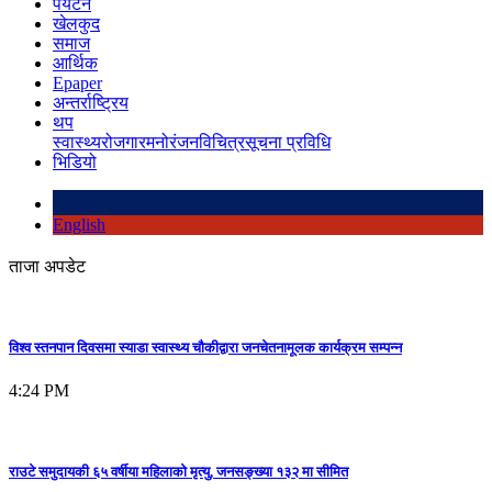
पर्यटन
खेलकुद
समाज
आर्थिक
Epaper
अन्तर्राष्ट्रिय
थप
स्वास्थ्य
रोजगार
मनोरंजन
विचित्र
सूचना प्रविधि
भिडियो
English
ताजा अपडेट
विश्व स्तनपान दिवसमा स्याडा स्वास्थ्य चौकीद्वारा जनचेतनामूलक कार्यक्रम सम्पन्न
4:24 PM
राउटे समुदायकी ६५ वर्षीया महिलाको मृत्यु, जनसङ्ख्या १३२ मा सीमित