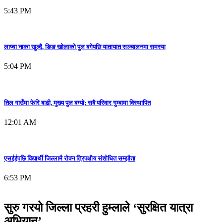
5:43 PM
लाप्चा नाका खुल्दै, ङिङ खोलाको पुल बगेपछि यातायात सञ्चालनमा समस्या
5:04 PM
तिल गाउँमा फेरि बाढी, मुख्य पुल बग्यो; सबै परिवार गुम्बामा विस्थापित
12:01 AM
एसईईपछि विद्यार्थी जिल्लामै रोक्न त्रिपक्षीय संशोधित सम्झौता
6:53 PM
सुरु गरयो जिल्ला प्रहरी हुम्लाले ‘सुरक्षित यात्रा
अभियान’