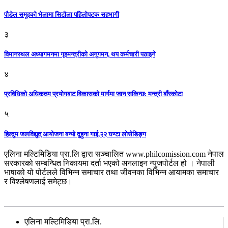
पौडेल समूहको भेलामा सिटौला पहिलोपटक सहभागी
३
विमानस्थल अध्यागमनमा गृहमन्त्रीको अनुगमन, थप कर्मचारी पठाइने
४
प्रविधिको अधिकतम प्रयोगबाट विकासको मार्गमा जान सकिन्छ: मन्त्री बाँस्कोटा
५
हिल्दुम जलविद्युत् आयोजना बन्यो दुहुना गाई,२२ घण्टा लोसेडिङ्ग
एलिना मल्टिमिडिया प्रा.लि द्वारा सञ्चालित www.philcomission.com नेपाल
सरकारको सम्बन्धित निकायमा दर्ता भएको अनलाइन न्युजपोर्टल हो । नेपाली
भाषाको यो पोर्टलले विभिन्न समाचार तथा जीवनका विभिन्न आयामका समाचार
र विश्लेषणलाई समेट्छ।
सम्पर्क
एलिना मल्टिमिडिया प्रा.लि.