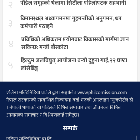
२
पौडेल समूहको भेलामा सिटौला पहिलोपटक सहभागी
विमानस्थल अध्यागमनमा गृहमन्त्रीको अनुगमन, थप
३
कर्मचारी पठाइने
प्रविधिको अधिकतम प्रयोगबाट विकासको मार्गमा जान
४
सकिन्छ: मन्त्री बाँस्कोटा
हिल्दुम जलविद्युत् आयोजना बन्यो दुहुना गाई,२२ घण्टा
५
लोसेडिङ्ग
एलिना मल्टिमिडिया प्रा.लि द्वारा सञ्चालित www.philcomission.com
नेपाल सरकारको सम्बन्धित निकायमा दर्ता भएको अनलाइन न्युजपोर्टल हो
। नेपाली भाषाको यो पोर्टलले विभिन्न समाचार तथा जीवनका विभिन्न
आयामका समाचार र विश्लेषणलाई समेट्छ।
सम्पर्क
एलिना मल्टिमिडिया प्रा.लि.