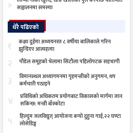
लाप्चा नाका खुल्दै, ङिङ खोलाको पुल बगेपछि यातायात
सञ्चालनमा समस्या
धेरै पढिएको
कक्षा दुईमा अध्ययनरत ८ वर्षीया बालिकाले गरिन
१
झुन्डिएर आत्महत्या
२
पौडेल समूहको भेलामा सिटौला पहिलोपटक सहभागी
विमानस्थल अध्यागमनमा गृहमन्त्रीको अनुगमन, थप
३
कर्मचारी पठाइने
प्रविधिको अधिकतम प्रयोगबाट विकासको मार्गमा जान
४
सकिन्छ: मन्त्री बाँस्कोटा
हिल्दुम जलविद्युत् आयोजना बन्यो दुहुना गाई,२२ घण्टा
५
लोसेडिङ्ग