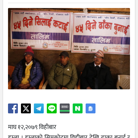
माघ १२,२०७९ विहीबार
हुम्ला । हुम्लाको सिमकोटमा विहीबार देखि ढाका बुनाई र