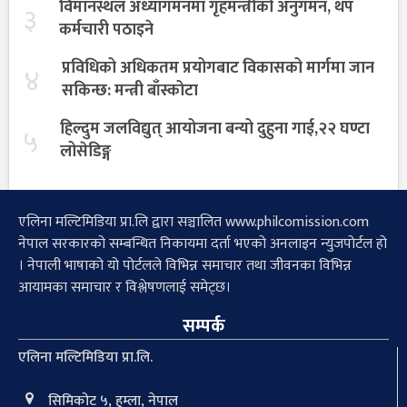
विमानस्थल अध्यागमनमा गृहमन्त्रीको अनुगमन, थप
३
कर्मचारी पठाइने
प्रविधिको अधिकतम प्रयोगबाट विकासको मार्गमा जान
४
सकिन्छ: मन्त्री बाँस्कोटा
हिल्दुम जलविद्युत् आयोजना बन्यो दुहुना गाई,२२ घण्टा
५
लोसेडिङ्ग
एलिना मल्टिमिडिया प्रा.लि द्वारा सञ्चालित www.philcomission.com
नेपाल सरकारको सम्बन्धित निकायमा दर्ता भएको अनलाइन न्युजपोर्टल हो
। नेपाली भाषाको यो पोर्टलले विभिन्न समाचार तथा जीवनका विभिन्न
आयामका समाचार र विश्लेषणलाई समेट्छ।
सम्पर्क
एलिना मल्टिमिडिया प्रा.लि.
सिमिकोट ५, हुम्ला, नेपाल