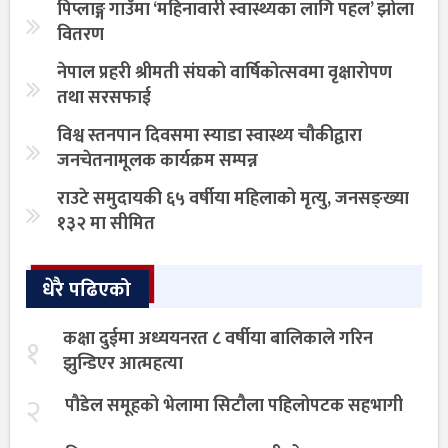
पिप्लाङ्ग गाउँमा ‘महिनावारी स्वास्थ्यका लागि पहल’ झोला
वितरण
नेपाल प्रहरी श्रीमती संघको वार्षिकोत्सवमा वृक्षारोपण
तथा सरसफाई
विश्व स्तनपान दिवसमा स्याडा स्वास्थ्य चौकीद्वारा
जनचेतनामूलक कार्यक्रम सम्पन्न
राउटे समुदायकी ६५ वर्षीया महिलाको मृत्यु, जनसङ्ख्या
१३२ मा सीमित
धेरै पढिएको
कक्षा दुईमा अध्ययनरत ८ वर्षीया बालिकाले गरिन
१
झुन्डिएर आत्महत्या
२
पौडेल समूहको भेलामा सिटौला पहिलोपटक सहभागी