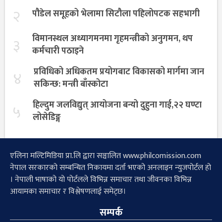
२
पौडेल समूहको भेलामा सिटौला पहिलोपटक सहभागी
विमानस्थल अध्यागमनमा गृहमन्त्रीको अनुगमन, थप
३
कर्मचारी पठाइने
प्रविधिको अधिकतम प्रयोगबाट विकासको मार्गमा जान
४
सकिन्छ: मन्त्री बाँस्कोटा
हिल्दुम जलविद्युत् आयोजना बन्यो दुहुना गाई,२२ घण्टा
५
लोसेडिङ्ग
एलिना मल्टिमिडिया प्रा.लि द्वारा सञ्चालित www.philcomission.com
नेपाल सरकारको सम्बन्धित निकायमा दर्ता भएको अनलाइन न्युजपोर्टल हो
। नेपाली भाषाको यो पोर्टलले विभिन्न समाचार तथा जीवनका विभिन्न
आयामका समाचार र विश्लेषणलाई समेट्छ।
सम्पर्क