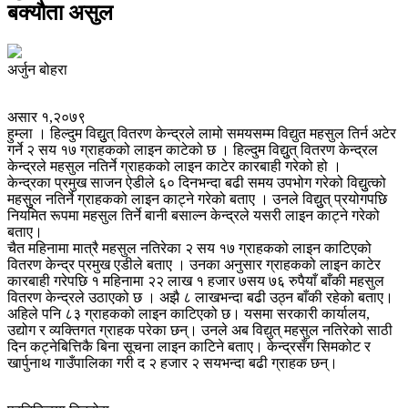
बक्यौता असुल
अर्जुन बोहरा
असार १,२०७९
हुम्ला । हिल्दुम विद्युुत् वितरण केन्द्रले लामो समयसम्म विद्युत महसुल तिर्न अटेर
गर्ने २ सय १७ ग्राहकको लाइन काटेको छ । हिल्दुम विद्युुत् वितरण केन्द्रल
केन्द्रले महसुल नतिर्ने ग्राहकको लाइन काटेर कारबाही गरेको हो ।
केन्द्रका प्रमुख साजन ऐडीले ६० दिनभन्दा बढी समय उपभोग गरेको विद्युुत्को
महसुुल नतिर्ने ग्राहकको लाइन काट्ने गरेको बताए । उनले विद्युुत् प्रयोगपछि
नियमित रूपमा महसुल तिर्ने बानी बसाल्न केन्द्रले यसरी लाइन काट्ने गरेको
बताए।
चैत महिनामा मात्रै महसुल नतिरेका २ सय १७ ग्राहकको लाइन काटिएको
वितरण केन्द्र प्रमुख एडीले बताए । उनका अनुसार ग्राहकको लाइन काटेर
कारबाही गरेपछि १ महिनामा २२ लाख १ हजार ७सय ७६ रुपैयाँ बाँकी महसुल
वितरण केन्द्रले उठाएको छ । अझै ८ लाखभन्दा बढी उठ्न बाँकी रहेको बताए।
अहिले पनि ८३ ग्राहकको लाइन काटिएको छ। यसमा सरकारी कार्यालय,
उद्योग र व्यक्तिगत ग्राहक परेका छन्। उनले अब विद्युत् महसुल नतिरेको साठी
दिन कट्नेबित्तिकै बिना सूचना लाइन काटिने बताए। केन्द्रसँग सिमकोट र
खार्पुनाथ गाउँपालिका गरी द २ हजार २ सयभन्दा बढी ग्राहक छन्।