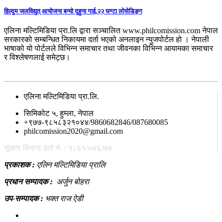
हिल्दुम जलविद्युत् आयोजना बन्यो दुहुना गाई,२२ घण्टा लोसेडिङ्ग
एलिना मल्टिमिडिया प्रा.लि द्वारा सञ्चालित www.philcomission.com नेपाल
सरकारको सम्बन्धित निकायमा दर्ता भएको अनलाइन न्युजपोर्टल हो । नेपाली
भाषाको यो पोर्टलले विभिन्न समाचार तथा जीवनका विभिन्न आयामका समाचार
र विश्लेषणलाई समेट्छ।
सम्पर्क
एलिना मल्टिमिडिया प्रा.लि.
सिमिकोट ५, हुम्ला, नेपाल
+९७७-९८५८३२१०४४/9860682846/087680085
philcomission2020@gmail.com
सूचना विभागा दर्ता नं. : १८६१/०७६/७७
प्रकाशक :
एलिन मल्टिमिडिया प्रालि
प्रधान सम्पादक :
अर्जुन बोहरा
उप-सम्पादक :
भक्त राज ऐडी