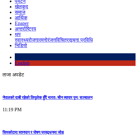
पर्यटन
खेलकुद
समाज
आर्थिक
Epaper
अन्तर्राष्ट्रिय
थप
स्वास्थ्य
रोजगार
मनोरंजन
विचित्र
सूचना प्रविधि
भिडियो
English
ताजा अपडेट
नेपालको दाबी रहेको लिपुलेक हुँदै भारत–चीन व्यापार पुनः सञ्चालन
11:19 PM
सिमकोटमा स्तनपान र पोषण प्रवद्र्धनमा जोड