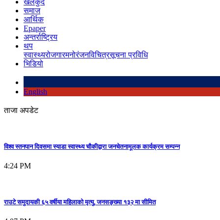
खेलकुद
समाज
आर्थिक
Epaper
अन्तर्राष्ट्रिय
थप
स्वास्थ्य
रोजगार
मनोरंजन
विचित्र
सूचना प्रविधि
भिडियो
English
ताजा अपडेट
विश्व स्तनपान दिवसमा स्याडा स्वास्थ्य चौकीद्वारा जनचेतनामूलक कार्यक्रम सम्पन्न
4:24 PM
राउटे समुदायकी ६५ वर्षीया महिलाको मृत्यु, जनसङ्ख्या १३२ मा सीमित