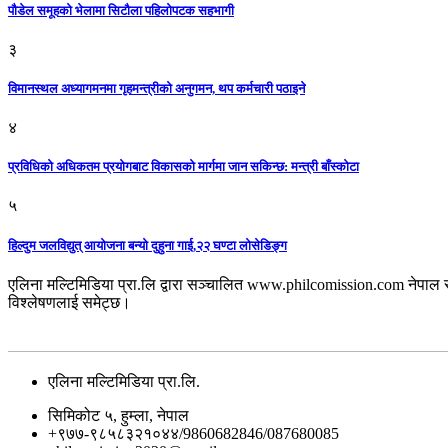
पौडेल समूहको भेलामा सिटौला पहिलोपटक सहभागी
३
विमानस्थल अध्यागमनमा गृहमन्त्रीको अनुगमन, थप कर्मचारी पठाइने
४
प्रविधिको अधिकतम प्रयोगबाट विकासको मार्गमा जान सकिन्छ: मन्त्री बाँस्कोटा
५
हिल्दुम जलविद्युत् आयोजना बन्यो दुहुना गाई,२२ घण्टा लोसेडिङ्ग
एलिना मल्टिमिडिया प्रा.लि द्वारा सञ्चालित www.philcomission.com नेपाल 
विश्लेषणलाई समेट्छ।
एलिना मल्टिमिडिया प्रा.लि.
सिमिकोट ५, हुम्ला, नेपाल
+९७७-९८५८३२१०४४/9860682846/087680085