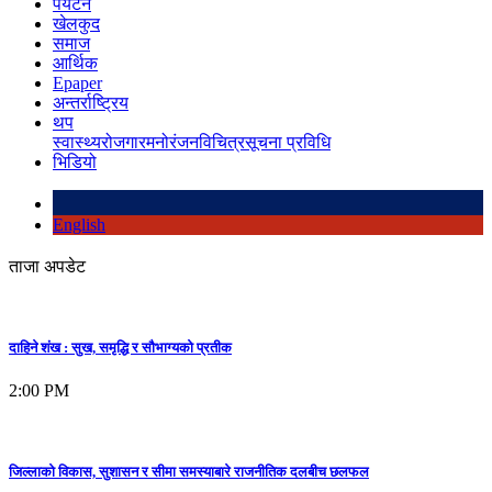
पर्यटन
खेलकुद
समाज
आर्थिक
Epaper
अन्तर्राष्ट्रिय
थप
स्वास्थ्य
रोजगार
मनोरंजन
विचित्र
सूचना प्रविधि
भिडियो
English
ताजा अपडेट
दाहिने शंख : सुख, समृद्धि र सौभाग्यको प्रतीक
2:00 PM
जिल्लाको विकास, सुशासन र सीमा समस्याबारे राजनीतिक दलबीच छलफल