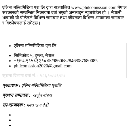
एलिना मल्टिमिडिया प्रा.लि द्वारा सञ्चालित www.philcomission.com नेपाल
सरकारको सम्बन्धित निकायमा दर्ता भएको अनलाइन न्युजपोर्टल हो । नेपाली
भाषाको यो पोर्टलले विभिन्न समाचार तथा जीवनका विभिन्न आयामका समाचार
र विश्लेषणलाई समेट्छ।
सम्पर्क
एलिना मल्टिमिडिया प्रा.लि.
सिमिकोट ५, हुम्ला, नेपाल
+९७७-९८५८३२१०४४/9860682846/087680085
philcomission2020@gmail.com
सूचना विभागा दर्ता नं. : १८६१/०७६/७७
प्रकाशक :
एलिन मल्टिमिडिया प्रालि
प्रधान सम्पादक :
अर्जुन बोहरा
उप-सम्पादक :
भक्त राज ऐडी