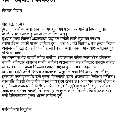
फिल्को मिसन
जेठ १७, २०७९
हुम्ला । सर्वोच्च अदालतका कायम मुकायम प्रधानन्यायाधीश दिपक कुमार
कार्की पहिलो पटक हुम्ला आउन लागेका छन्।
बुधबार हुम्ला जिल्ला अदालतको उद्धाटन गर्नको लागि मुकायम प्रधान
न्यायाधीशमा कार्की आउन लागेका हुन । जेठ १८ गते विहान ८ वजे हुम्ला जिल्ला
अदालतको उद्धाटन हुने भएको हुम्ला जिल्ला अदालतका न्यायाधीश जगतबहादुर
पौडेलले बताए ।
प्रधानन्यायाधीश कार्की सहित सर्वोच्च अदालतका वरिष्ट न्यायाधीश हरिकृष्ण
कार्की, रजिष्टार नारायण पन्थी, सर्वोच्च अदालतका सह रजिष्टार बाबुराम दाहाल
लगायत ६ जना हुम्ला जिल्लामा आउने भएका हुन । भवन उद्घाटन
कार्यक्रमपछि उनले जिल्ला अदालतको अनुमगन तथा निरीक्षणसमेत गर्नेछन्।
हुम्लाको कार्यक्रमपछि उनी जुम्ला जिल्लाको उच्च अदालतको निरीक्षण गर्नेछन्।
त्यसपछि दिउसो नेपालगंज फर्कने कार्यक्रम रहेको छ। आज भने उनले डोल्पा र
मुगु जिल्ला अदालतको निरीक्षण गरेका छन् भने मुगुमै बास बस्ने छन्। सर्वोच्च
अदालतबाट उच्च तहको निरीक्षण भ्रमण हुम्लाका लागि भने पहिलो पटक हो।
उनी हेलिकप्टरमा हुम्ला आउन लागेका हुन्।
प्रतिक्रिया दिनुहोस