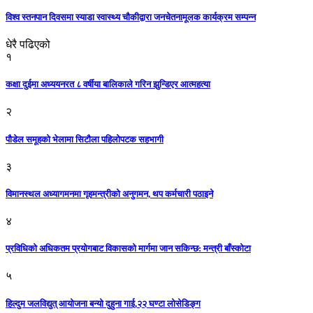
विश्व स्तनपान दिवसमा स्याडा स्वास्थ्य चौकीद्वारा जनचेतनामूलक कार्यक्रम सम्पन्न
धेरै पढिएको
१
कक्षा दुईमा अध्ययनरत ८ वर्षीया बालिकाले गरिन झुन्डिएर आत्महत्या
२
पौडेल समूहको भेलामा सिटौला पहिलोपटक सहभागी
३
विमानस्थल अध्यागमनमा गृहमन्त्रीको अनुगमन, थप कर्मचारी पठाइने
४
प्रविधिको अधिकतम प्रयोगबाट विकासको मार्गमा जान सकिन्छ: मन्त्री बाँस्कोटा
५
हिल्दुम जलविद्युत् आयोजना बन्यो दुहुना गाई,२२ घण्टा लोसेडिङ्ग