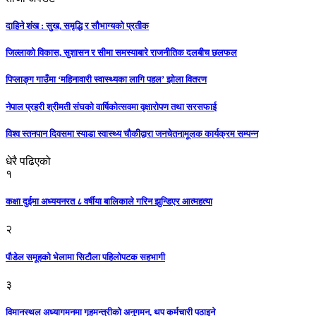
दाहिने शंख : सुख, समृद्धि र सौभाग्यको प्रतीक
जिल्लाको विकास, सुशासन र सीमा समस्याबारे राजनीतिक दलबीच छलफल
पिप्लाङ्ग गाउँमा ‘महिनावारी स्वास्थ्यका लागि पहल’ झोला वितरण
नेपाल प्रहरी श्रीमती संघको वार्षिकोत्सवमा वृक्षारोपण तथा सरसफाई
विश्व स्तनपान दिवसमा स्याडा स्वास्थ्य चौकीद्वारा जनचेतनामूलक कार्यक्रम सम्पन्न
धेरै पढिएको
१
कक्षा दुईमा अध्ययनरत ८ वर्षीया बालिकाले गरिन झुन्डिएर आत्महत्या
२
पौडेल समूहको भेलामा सिटौला पहिलोपटक सहभागी
३
विमानस्थल अध्यागमनमा गृहमन्त्रीको अनुगमन, थप कर्मचारी पठाइने