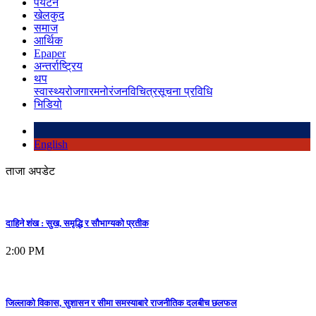
पर्यटन
खेलकुद
समाज
आर्थिक
Epaper
अन्तर्राष्ट्रिय
थप
स्वास्थ्य
रोजगार
मनोरंजन
विचित्र
सूचना प्रविधि
भिडियो
English
ताजा अपडेट
दाहिने शंख : सुख, समृद्धि र सौभाग्यको प्रतीक
2:00 PM
जिल्लाको विकास, सुशासन र सीमा समस्याबारे राजनीतिक दलबीच छलफल