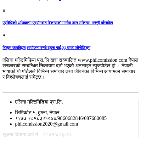
४
प्रविधिको अधिकतम प्रयोगबाट विकासको मार्गमा जान सकिन्छ: मन्त्री बाँस्कोटा
५
हिल्दुम जलविद्युत् आयोजना बन्यो दुहुना गाई,२२ घण्टा लोसेडिङ्ग
एलिना मल्टिमिडिया प्रा.लि द्वारा सञ्चालित www.philcomission.com नेपाल
सरकारको सम्बन्धित निकायमा दर्ता भएको अनलाइन न्युजपोर्टल हो । नेपाली
भाषाको यो पोर्टलले विभिन्न समाचार तथा जीवनका विभिन्न आयामका समाचार
र विश्लेषणलाई समेट्छ।
सम्पर्क
एलिना मल्टिमिडिया प्रा.लि.
सिमिकोट ५, हुम्ला, नेपाल
+९७७-९८५८३२१०४४/9860682846/087680085
philcomission2020@gmail.com
सूचना विभागा दर्ता नं. : १८६१/०७६/७७