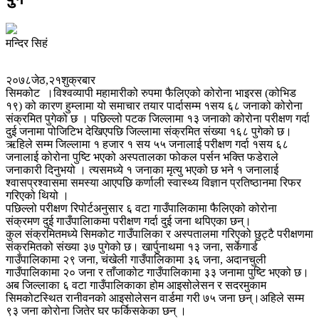
मन्दिर सिहं
२०७८जेठ,२१शुक्रबार
सिमकोट ।विश्वव्यापी महामारीको रुपमा फैलिएको कोरोना भाइरस (कोभिड
१९) को कारण हुम्लामा यो समाचार तयार पार्दासम्म १सय ६८ जनाको कोरोना
संक्रमित पुगेको छ । पछिल्लो पटक जिल्लामा १३ जनाको कोरोना परीक्षण गर्दा
दुई जनामा पोजिटिभ देखिएपछि जिल्लामा संक्रमित संख्या १६८ पुगेको छ।
ऋहिले सम्म जिल्लामा १ हजार १ सय ५५ जनालाई परीक्षण गर्दा १सय ६८
जनालाई कोरोना पुष्टि भएको अस्पतालका फोकल पर्सन भक्ति फडेराले
जनाकारी दिनुभयो । त्यसमध्ये १ जनाका मृत्यु भएको छ भने १ जनालाई
श्वासप्रश्वासमा समस्या आएपछि कर्णाली स्वास्थ्य विज्ञान प्रतिष्ठानमा रिफर
गरिएको थियो ।
पछिल्लो परीक्षण रिपोर्टअनुसार ६ वटा गाउँपालिकामा फैलिएको कोरोना
संक्रमण दुई गाउँपालिाकमा परीक्षण गर्दा दुई जना थपिएका छन्।
कुल संक्रमितमध्ये सिमकोट गाउँपालिका र अस्पतालमा गरिएको छुट्टै परीक्षणमा
संक्रमितको संख्या ३७ पुगेको छ। खार्पुनाथमा १३ जना, सर्केगार्ड
गाउँपालिकामा २९ जना, चंखेली गाउँपालिकामा ३६ जना, अदानचुली
गाउँपालिकामा २० जना र ताँजाकोट गाउँपालिकामा ३३ जनामा पुष्टि भएको छ।
अब जिल्लाका ६ वटा गाउँपालिकाका होम आइसोलेसन र सदरमुकाम
सिमकोटस्थित रानीवनको आइसोलेसन वार्डमा गरी ७५ जना छन्।अहिले सम्म
९३ जना कोरोना जितेर घर फर्किसकेका छन् ।