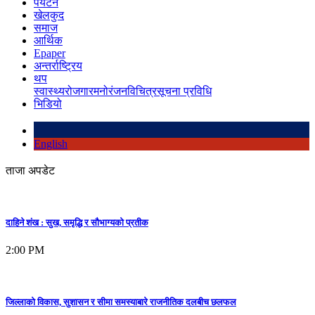
पर्यटन
खेलकुद
समाज
आर्थिक
Epaper
अन्तर्राष्ट्रिय
थप
स्वास्थ्य
रोजगार
मनोरंजन
विचित्र
सूचना प्रविधि
भिडियो
English
ताजा अपडेट
दाहिने शंख : सुख, समृद्धि र सौभाग्यको प्रतीक
2:00 PM
जिल्लाको विकास, सुशासन र सीमा समस्याबारे राजनीतिक दलबीच छलफल