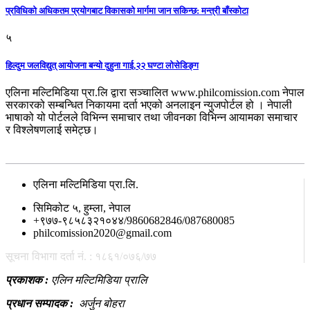
प्रविधिको अधिकतम प्रयोगबाट विकासको मार्गमा जान सकिन्छ: मन्त्री बाँस्कोटा
५
हिल्दुम जलविद्युत् आयोजना बन्यो दुहुना गाई,२२ घण्टा लोसेडिङ्ग
एलिना मल्टिमिडिया प्रा.लि द्वारा सञ्चालित www.philcomission.com नेपाल
सरकारको सम्बन्धित निकायमा दर्ता भएको अनलाइन न्युजपोर्टल हो । नेपाली
भाषाको यो पोर्टलले विभिन्न समाचार तथा जीवनका विभिन्न आयामका समाचार
र विश्लेषणलाई समेट्छ।
सम्पर्क
एलिना मल्टिमिडिया प्रा.लि.
सिमिकोट ५, हुम्ला, नेपाल
+९७७-९८५८३२१०४४/9860682846/087680085
philcomission2020@gmail.com
सूचना विभागा दर्ता नं. : १८६१/०७६/७७
प्रकाशक :
एलिन मल्टिमिडिया प्रालि
प्रधान सम्पादक :
अर्जुन बोहरा