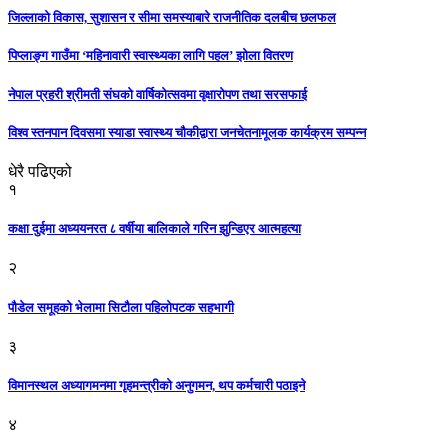
जिल्लाको विकास, सुशासन र सीमा समस्याबारे राजनीतिक दलबीच छलफल
पिप्लाङ्ग गाउँमा ‘महिनावारी स्वास्थ्यका लागि पहल’ झोला वितरण
नेपाल प्रहरी श्रीमती संघको वार्षिकोत्सवमा वृक्षारोपण तथा सरसफाई
विश्व स्तनपान दिवसमा स्याडा स्वास्थ्य चौकीद्वारा जनचेतनामूलक कार्यक्रम सम्पन्न
धेरै पढिएको
१
कक्षा दुईमा अध्ययनरत ८ वर्षीया बालिकाले गरिन झुन्डिएर आत्महत्या
२
पौडेल समूहको भेलामा सिटौला पहिलोपटक सहभागी
३
विमानस्थल अध्यागमनमा गृहमन्त्रीको अनुगमन, थप कर्मचारी पठाइने
४