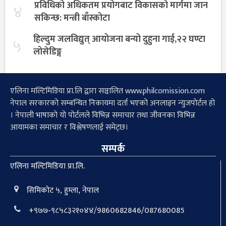
प्रविधिको अधिकतम प्रयोगबाट विकासको मार्गमा जान
४
सकिन्छ: मन्त्री बाँस्कोटा
हिल्दुम जलविद्युत् आयोजना बन्यो दुहुना गाई,२२ घण्टा
५
लोसेडिङ्ग
एलिना मल्टिमिडिया प्रा.लि द्वारा सञ्चालित www.philcomission.com
नेपाल सरकारको सम्बन्धित निकायमा दर्ता भएको अनलाइन न्युजपोर्टल हो
। नेपाली भाषाको यो पोर्टलले विभिन्न समाचार तथा जीवनका विभिन्न
आयामका समाचार र विश्लेषणलाई समेट्छ।
सम्पर्क
एलिना मल्टिमिडिया प्रा.लि.
सिमिकोट ५, हुम्ला, नेपाल
+९७७-९८५८३२१०४४/9860682846/087680085