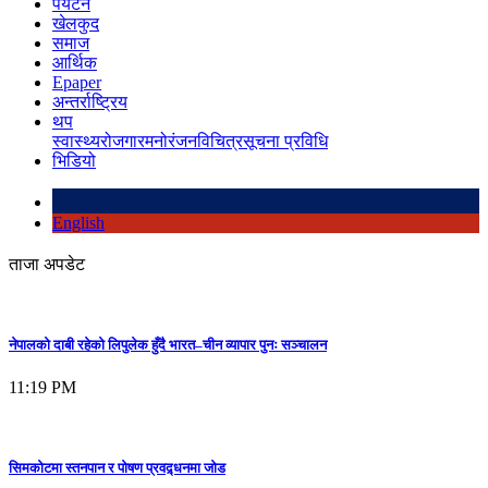
पर्यटन
खेलकुद
समाज
आर्थिक
Epaper
अन्तर्राष्ट्रिय
थप
स्वास्थ्य
रोजगार
मनोरंजन
विचित्र
सूचना प्रविधि
भिडियो
English
ताजा अपडेट
नेपालको दाबी रहेको लिपुलेक हुँदै भारत–चीन व्यापार पुनः सञ्चालन
11:19 PM
सिमकोटमा स्तनपान र पोषण प्रवद्र्धनमा जोड