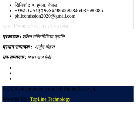
सिमिकोट ५, हुम्ला, नेपाल
+९७७-९८५८३२१०४४/9860682846/087680085
philcomission2020@gmail.com
सूचना विभागा दर्ता नं. : १८६१/०७६/७७
प्रकाशक :
एलिन मल्टिमिडिया प्रालि
प्रधान सम्पादक :
अर्जुन बोहरा
उप-सम्पादक :
भक्त राज ऐडी
©
2026 philcomission.com, All Rights Reserved.
Powered By :
TopLine Technology