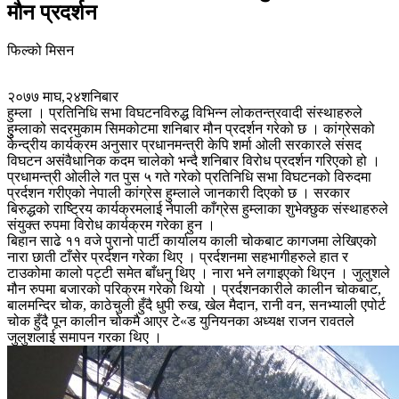
मौन प्रदर्शन
फिल्को मिसन
२०७७ माघ,२४शनिबार
हुम्ला । प्रतिनिधि सभा विघटनविरुद्ध विभिन्न लोकतन्त्रवादी संस्थाहरुले
हुुम्लाको सदरमुकाम सिमकोटमा शनिबार मौन प्रदर्शन गरेको छ । कांग्रेसको
केन्द्रीय कार्यक्रम अनुसार प्रधानमन्त्री केपि शर्मा ओली सरकारले संसद
विघटन असंवैधानिक कदम चालेको भन्दै शनिबार विरोध प्रदर्शन गरिएको हो ।
प्रधामन्त्री ओलीले गत पुस ५ गते गरेको प्रतिनिधि सभा विघटनको विरुदमा
प्रर्दशन गरीएको नेपाली कांग्रेस हुम्लाले जानकारी दिएको छ । सरकार
बिरुद्धको राष्ट्रिय कार्यक्रमलाई नेपाली काँग्रेस हुम्लाका शुभेक्छुक संस्थाहरुले
संयुक्त रुपमा विरोध कार्यक्रम गरेका हुन ।
बिहान साढे ११ वजे पुरानो पार्टी कार्यालय काली चोकबाट कागजमा लेखिएको
नारा छाती टाँसेर प्रर्दशन गरेका थिए । प्रर्दशनमा सहभागीहरुले हात र
टाउकोमा कालो पट्टी समेत बाँधनु थिए । नारा भने लगाइएको थिएन । जुलुशले
मौन रुपमा बजारको परिक्रम गरेको थियो । प्रर्दशनकारीले कालीन चोकबाट,
बालमन्दिर चोक, काठेचुली हुँदै धुपी रुख, खेल मैदान, रानी वन, सनभ्याली एपोर्ट
चोक हुँदै पून कालीन चोकमै आएर टे«ड युनियनका अध्यक्ष राजन रावतले
जुलुशलाई समापन गरका थिए ।