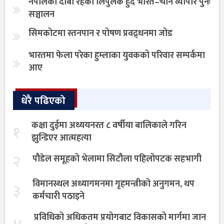
नेपालको दाबी रहेको लिपुलेक हुँदै भारत–चीन व्यापार पुनः
सञ्चालन
सिमकोटमा स्तनपान र पोषण प्रवद्र्धनमा जोड
भारतमा फेला परेका हुम्लाका युवकको परिवार सम्पर्कमा
आए
धेरै पढिएको
कक्षा दुईमा अध्ययनरत ८ वर्षीया बालिकाले गरिन
१
झुन्डिएर आत्महत्या
२
पौडेल समूहको भेलामा सिटौला पहिलोपटक सहभागी
विमानस्थल अध्यागमनमा गृहमन्त्रीको अनुगमन, थप
३
कर्मचारी पठाइने
प्रविधिको अधिकतम प्रयोगबाट विकासको मार्गमा जान