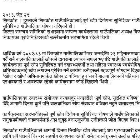
२०८३, जेठ २९
सिमकोट । हुम्लाको सिमकोट गाउँपालिकालाई पूर्ण खोप दिगोपना सुनिश्चित ग
सुनिश्चित गाउँपालिका घोषणा गरिएको हो।
जिल्ला समन्वय समितिको सभाहलमा सम्पन्न कार्यक्रममा गाउँपालिका अध्यक्ष विजय 
निकायका प्रतिनिधिहरूको उल्लेखनीय सहभागिता रहेको थियो।
आर्थिक वर्ष २०८२/८३ मा सिमकोट गाउँपालिकाभित्र जन्मदेखि २३ महिनासम्मका ९
गर्दै सबै बालबालिकालाई खोपको दायरामा ल्याउन सफल भएपछि गाउँपालिकालाई पू
कार्यक्रममा पूर्ण खोप सुनिश्चित गर्न स्वास्थ्यकर्मी तथा महिला स्वास्थ्य स्वय
अभिभावकलाई खोप लगाउन प्रेरित गर्ने कार्यमा उनीहरूले महत्वपूर्ण योगदान दि
‘खोज र खोप’ अभियानमार्फत खोपबाट वञ्चित हुन सक्ने बालबालिकाको पहिचान 
प्रभावकारी र आवश्यक रहेको कार्यक्रममा जोड दिइएको थियो।
गाउँपालिकाका स्वास्थ्य संयोजक नरबहादुर भण्डारीले ‘पूर्ण खोप, सुरक्षित भविष
दिँदै आगामी दिनमा कुनै पनि बालबालिका खोप सेवाबाट वञ्चित नहुने वातावरण नि
कार्यक्रमका सहभागीहरूले पूर्ण खोप दिगोपना सुनिश्चित घोषणाले गाउँपालिकाको स्
समुदायबीचको सहकार्यलाई अझ सुदृढ बनाउनुपर्नेमा उनीहरूले जोड दिएका थिए।
सिमकोट गाउँपालिकाले आगामी दिनमा नियमित खोप सेवालाई थप प्रभावकारी बना
लागि सबै पक्षको निरन्तर सहयोग आवश्यक रहेको समेत कार्यक्रममा उल्लेख गर