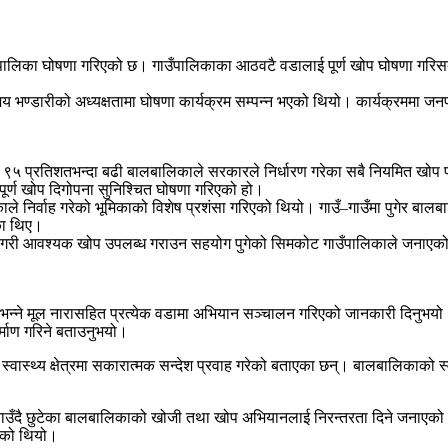
ाउँपालिका घोषणा गरिएको छ। गाउँपालिकाका आठवटै वडालाई पूर्ण खोप घोषणा ग
भण्डारीको अध्यक्षतामा घोषणा कार्यक्रम सम्पन्न भएको थियो। कार्यक्रममा जनप्रत
५ प्रतिशतभन्दा बढी बालबालिकाले सरकारले निर्धारण गरेका सबै नियमित खोप प्रा
र्ण खोप दिगोपना सुनिश्चित घोषणा गरिएको हो।
ंसेविकाले निर्वाह गरेको भूमिकाको विशेष प्रशंसा गरिएको थियो। गाउँ–गाउँमा पुगेर 
एका थिए।
गरी आवश्यक खोप उपलब्ध गराउन सहयोग पुगेको सिमकोट गाउँपालिकाले जनाएको छ।
्य’ भन्ने मूल नारासहित प्रत्येक वडामा अभियान सञ्चालन गरिएको जानकारी दिनुभयो
र्माण गरिने बताउनुभयो।
वास्थ्य क्षेत्रमा सकारात्मक सन्देश प्रवाह गरेको बताएका छन्। बालबालिकाको स्वास्
उँदै छुटेका बालबालिकाको खोजी तथा खोप अभियानलाई निरन्तरता दिने जनाएको छ
िएको थियो।