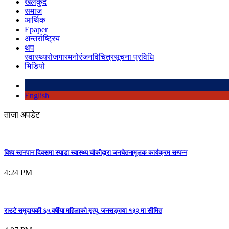
खेलकुद
समाज
आर्थिक
Epaper
अन्तर्राष्ट्रिय
थप
स्वास्थ्य
रोजगार
मनोरंजन
विचित्र
सूचना प्रविधि
भिडियो
English
ताजा अपडेट
विश्व स्तनपान दिवसमा स्याडा स्वास्थ्य चौकीद्वारा जनचेतनामूलक कार्यक्रम सम्पन्न
4:24 PM
राउटे समुदायकी ६५ वर्षीया महिलाको मृत्यु, जनसङ्ख्या १३२ मा सीमित