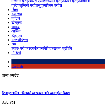
कर्णाली प्रदेश
मधेस प्रदेश
गण्डकी प्रदेश
कोशी प्रदेश
बागमती
प्रदेश
लुम्बिनी प्रदेश
सुदूरपश्चिम प्रदेश
शिक्षा
स्वास्थ्य
पर्यटन
खेलकुद
समाज
आर्थिक
Epaper
अन्तर्राष्ट्रिय
थप
स्वास्थ्य
रोजगार
मनोरंजन
विचित्र
सूचना प्रविधि
भिडियो
English
ताजा अपडेट
पिप्लाङ्ग गाउँमा ‘महिनावारी स्वास्थ्यका लागि पहल’ झोला वितरण
3:32 PM