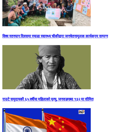
विश्व स्तनपान दिवसमा स्याडा स्वास्थ्य चौकीद्वारा जनचेतनामूलक कार्यक्रम सम्पन्न
राउटे समुदायकी ६५ वर्षीया महिलाको मृत्यु, जनसङ्ख्या १३२ मा सीमित