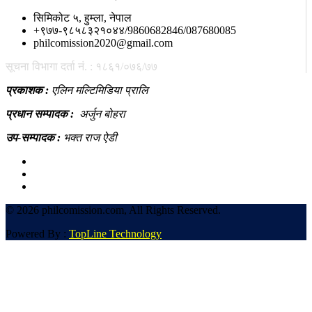
सिमिकोट ५, हुम्ला, नेपाल
+९७७-९८५८३२१०४४/9860682846/087680085
philcomission2020@gmail.com
सूचना विभागा दर्ता नं. : १८६१/०७६/७७
प्रकाशक :
एलिन मल्टिमिडिया प्रालि
प्रधान सम्पादक :
अर्जुन बोहरा
उप-सम्पादक :
भक्त राज ऐडी
©
2026 philcomission.com, All Rights Reserved.
Powered By :
TopLine Technology