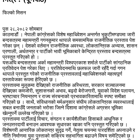
फिल्को मिसन
पुस २८,२०८२ सोमबार
काठमाडौं । नेपाली कांग्रेसको विशेष महाधिवेशन अन्तर्गत भृकुटीमण्डपमा जारी
बन्दसत्रमा महामन्त्री गगनकुमार थापाले समसामयिक राजनीतिक प्रस्ताव पेश
गरेका छन् । देशको वर्तमान राजनीतिक अवस्था, लोकतान्त्रिक अभ्यास, शासन
प्रणाली, अर्थतन्त्र र पार्टीको भावी भूमिकाबारे केन्द्रित प्रस्ताव बन्दसत्रमा
प्रस्तुत गरिएको हो ।
यसअघि बन्दसत्रमा अर्का महामन्त्री विश्वप्रकाश शर्माले पार्टीको सांगठनिक
प्रतिवेदन पेश गरेका थिए । प्रतिवेदनमाथि छलफल जारी रहँदै गर्दा गगन
थापाले प्रस्तुत गरेको राजनीतिक प्रस्तावलाई महाधिवेशनको महत्वपूर्ण
दस्तावेजका रूपमा हेरिएको छ ।
प्रस्तावमा मुलुकमा देखिएको राजनीतिक अस्थिरता, सरकार सञ्चालनमा
देखिएका कमजोरी, सुशासनको अभाव, बढ्दो बेरोजगारी, युवाको विदेश पलायन,
भ्रष्टाचार नियन्त्रण र राज्य संरचनाको प्रभावकारितामाथि स्पष्ट समीक्षा
गरिएको छ । साथै, संविधानको मर्मअनुसार संघीय लोकतान्त्रिक व्यवस्थालाई
सबल बनाउँदै जनताको भरोसा जित्ने दिशामा कांग्रेसले अग्रसर भूमिका
खेल्नुपर्ने उल्लेख गरिएको छ ।
प्रस्तावमा पार्टीलाई विचार, संगठन र कार्यशैलीका हिसाबले आधुनिक र
जनउत्तरदायी बनाउन आवश्यक सुधारका खाका पनि प्रस्तुत गरिएको छ ।
विशेषगरी आन्तरिक लोकतन्त्र सुदृढ गर्ने, नेतृत्व चयनमा पारदर्शिता अपनाउने र
नीति निर्माणमा युवा पुस्ताको सक्रिय सहभागिता बढाउने विषय समेटिएको छ ।