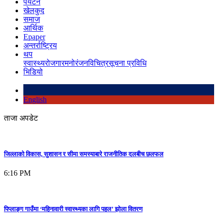
पर्यटन
खेलकुद
समाज
आर्थिक
Epaper
अन्तर्राष्ट्रिय
थप
स्वास्थ्य
रोजगार
मनोरंजन
विचित्र
सूचना प्रविधि
भिडियो
English
ताजा अपडेट
जिल्लाको विकास, सुशासन र सीमा समस्याबारे राजनीतिक दलबीच छलफल
6:16 PM
पिप्लाङ्ग गाउँमा ‘महिनावारी स्वास्थ्यका लागि पहल’ झोला वितरण