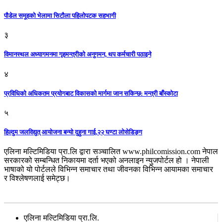
पौडेल समूहको भेलामा सिटौला पहिलोपटक सहभागी
३
विमानस्थल अध्यागमनमा गृहमन्त्रीको अनुगमन, थप कर्मचारी पठाइने
४
प्रविधिको अधिकतम प्रयोगबाट विकासको मार्गमा जान सकिन्छ: मन्त्री बाँस्कोटा
५
हिल्दुम जलविद्युत् आयोजना बन्यो दुहुना गाई,२२ घण्टा लोसेडिङ्ग
एलिना मल्टिमिडिया प्रा.लि द्वारा सञ्चालित www.philcomission.com नेपाल
सरकारको सम्बन्धित निकायमा दर्ता भएको अनलाइन न्युजपोर्टल हो । नेपाली
भाषाको यो पोर्टलले विभिन्न समाचार तथा जीवनका विभिन्न आयामका समाचार
र विश्लेषणलाई समेट्छ।
सम्पर्क
एलिना मल्टिमिडिया प्रा.लि.