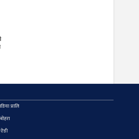
ो
ा
डिया प्रालि
 बोहरा
 ऐडी