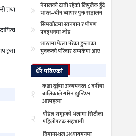
नेपालको दाबी रहेको लिपुलेक हुँदै
ेरी तथा
भारत–चीन व्यापार पुनः सञ्चालन
सिमकोटमा स्तनपान र पोषण
 दायित्व
प्रवद्र्धनमा जोड
भारतमा फेला परेका हुम्लाका
पाङ्गता
युवकको परिवार सम्पर्कमा आए
धेरै पढिएको
कक्षा दुईमा अध्ययनरत ८ वर्षीया
१
बालिकाले गरिन झुन्डिएर
आत्महत्या
पौडेल समूहको भेलामा सिटौला
२
पहिलोपटक सहभागी
विमानस्थल अध्यागमनमा