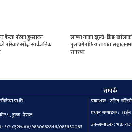
ा फेला परेका हुम्लाका
लाप्चा नाका खुल्दै, ङिङ खोलाक
ो परिवार खोज्न सार्वजनिक
पुल बगेपछि यातायात सञ्चालनम
ल
समस्या
सम्पर्क
मिडिया प्रा.लि.
प्रकाशक :
एलिन मल्टिमि
प्रधान सम्पादक :
अर्जुन
ोट ५, हुम्ला, नेपाल
उप-सम्पादक :
भक्त राज
७-९८५८३२१०४४/9860682846/087680085