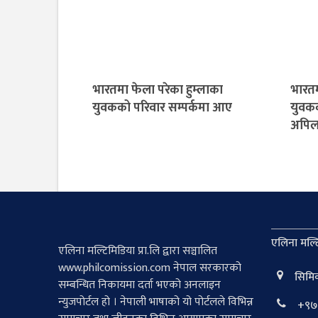
भारतमा फेला परेका हुम्लाका
भारतम
युवकको परिवार सम्पर्कमा आए
युवकक
अपि
एलिना मल्टि
एलिना मल्टिमिडिया प्रा.लि द्वारा सञ्चालित
www.philcomission.com नेपाल सरकारको
सिमिक
सम्बन्धित निकायमा दर्ता भएको अनलाइन
न्युजपोर्टल हो । नेपाली भाषाको यो पोर्टलले विभिन्न
+९७