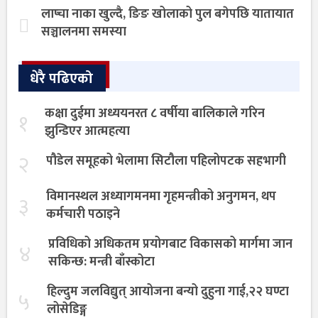
लाप्चा नाका खुल्दै, ङिङ खोलाको पुल बगेपछि यातायात
सञ्चालनमा समस्या
धेरै पढिएको
कक्षा दुईमा अध्ययनरत ८ वर्षीया बालिकाले गरिन
१
झुन्डिएर आत्महत्या
२
पौडेल समूहको भेलामा सिटौला पहिलोपटक सहभागी
विमानस्थल अध्यागमनमा गृहमन्त्रीको अनुगमन, थप
३
कर्मचारी पठाइने
प्रविधिको अधिकतम प्रयोगबाट विकासको मार्गमा जान
४
सकिन्छ: मन्त्री बाँस्कोटा
हिल्दुम जलविद्युत् आयोजना बन्यो दुहुना गाई,२२ घण्टा
५
लोसेडिङ्ग