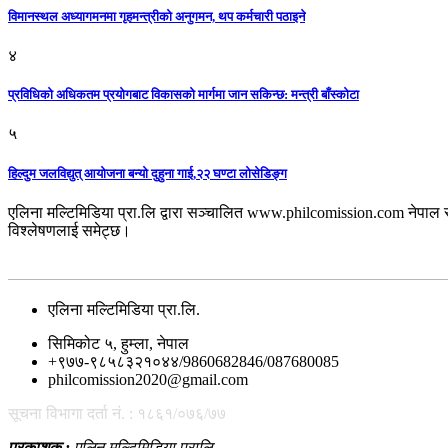
विमानस्थल अध्यागमनमा गृहमन्त्रीको अनुगमन, थप कर्मचारी पठाइने
४
प्रविधिको अधिकतम प्रयोगबाट विकासको मार्गमा जान सकिन्छ: मन्त्री बाँस्कोटा
५
हिल्दुम जलविद्युत् आयोजना बन्यो दुहुना गाई,२२ घण्टा लोसेडिङ्ग
एलिना मल्टिमिडिया प्रा.लि द्वारा सञ्चालित www.philcomission.com नेपाल 
विश्लेषणलाई समेट्छ।
एलिना मल्टिमिडिया प्रा.लि.
सिमिकोट ५, हुम्ला, नेपाल
+९७७-९८५८३२१०४४/9860682846/087680085
philcomission2020@gmail.com
सूचना विभागा दर्ता नं. : १८६१/०७६/७७
प्रकाशक :
एलिन मल्टिमिडिया प्रालि