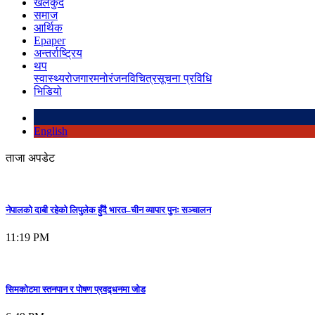
खेलकुद
समाज
आर्थिक
Epaper
अन्तर्राष्ट्रिय
थप
स्वास्थ्य
रोजगार
मनोरंजन
विचित्र
सूचना प्रविधि
भिडियो
English
ताजा अपडेट
नेपालको दाबी रहेको लिपुलेक हुँदै भारत–चीन व्यापार पुनः सञ्चालन
11:19 PM
सिमकोटमा स्तनपान र पोषण प्रवद्र्धनमा जोड