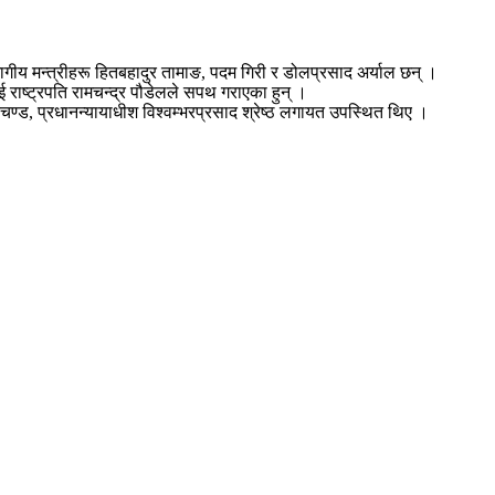
गीय मन्त्रीहरू हितबहादुर तामाङ, पदम गिरी र डोलप्रसाद अर्याल छन् ।
ई राष्ट्रपति रामचन्द्र पौडेलले सपथ गराएका हुन् ।
चण्ड, प्रधानन्यायाधीश विश्वम्भरप्रसाद श्रेष्ठ लगायत उपस्थित थिए ।