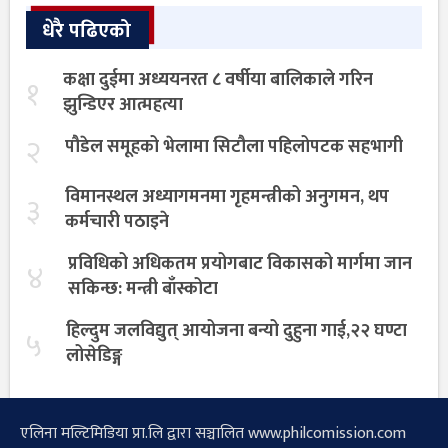
धेरै पढिएको
कक्षा दुईमा अध्ययनरत ८ वर्षीया बालिकाले गरिन
१
झुन्डिएर आत्महत्या
२
पौडेल समूहको भेलामा सिटौला पहिलोपटक सहभागी
विमानस्थल अध्यागमनमा गृहमन्त्रीको अनुगमन, थप
३
कर्मचारी पठाइने
प्रविधिको अधिकतम प्रयोगबाट विकासको मार्गमा जान
४
सकिन्छ: मन्त्री बाँस्कोटा
हिल्दुम जलविद्युत् आयोजना बन्यो दुहुना गाई,२२ घण्टा
५
लोसेडिङ्ग
एलिना मल्टिमिडिया प्रा.लि द्वारा सञ्चालित www.philcomission.com