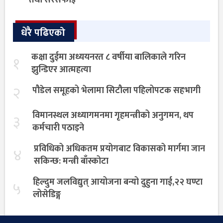
धेरै पढिएको
कक्षा दुईमा अध्ययनरत ८ वर्षीया बालिकाले गरिन
१
झुन्डिएर आत्महत्या
२
पौडेल समूहको भेलामा सिटौला पहिलोपटक सहभागी
विमानस्थल अध्यागमनमा गृहमन्त्रीको अनुगमन, थप
३
कर्मचारी पठाइने
प्रविधिको अधिकतम प्रयोगबाट विकासको मार्गमा जान
४
सकिन्छ: मन्त्री बाँस्कोटा
हिल्दुम जलविद्युत् आयोजना बन्यो दुहुना गाई,२२ घण्टा
५
लोसेडिङ्ग