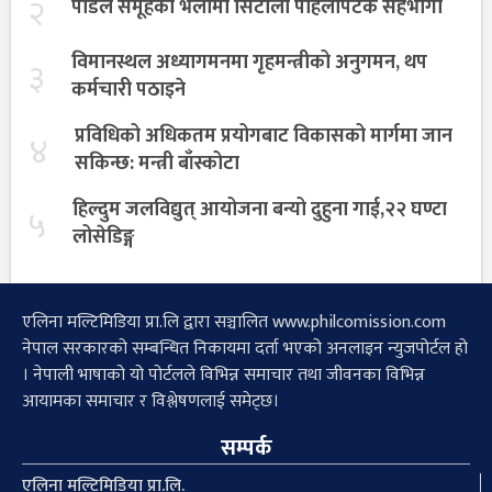
२
पौडेल समूहको भेलामा सिटौला पहिलोपटक सहभागी
विमानस्थल अध्यागमनमा गृहमन्त्रीको अनुगमन, थप
३
कर्मचारी पठाइने
प्रविधिको अधिकतम प्रयोगबाट विकासको मार्गमा जान
४
सकिन्छ: मन्त्री बाँस्कोटा
हिल्दुम जलविद्युत् आयोजना बन्यो दुहुना गाई,२२ घण्टा
५
लोसेडिङ्ग
एलिना मल्टिमिडिया प्रा.लि द्वारा सञ्चालित www.philcomission.com
नेपाल सरकारको सम्बन्धित निकायमा दर्ता भएको अनलाइन न्युजपोर्टल हो
। नेपाली भाषाको यो पोर्टलले विभिन्न समाचार तथा जीवनका विभिन्न
आयामका समाचार र विश्लेषणलाई समेट्छ।
सम्पर्क
एलिना मल्टिमिडिया प्रा.लि.